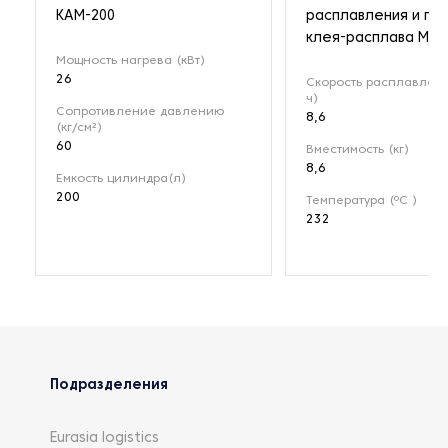
КАМ-200
расплавления и по
клея-расплава Mes
Мощность нагрева (кВт)
26
Скорость расплавлени
ч)
Сопротивление давлению
8,6
(кг/см²)
60
Вместимость (кг)
8,6
Емкость цилиндра(л)
200
Температура (ºC )
232
Подразделения
Eurasia logistics