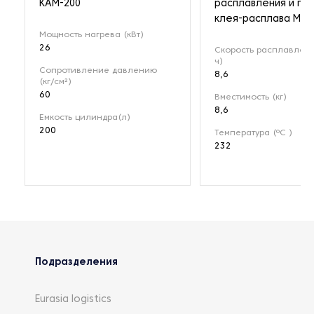
КАМ-200
расплавления и по
клея-расплава Mes
Мощность нагрева (кВт)
26
Скорость расплавлени
ч)
Сопротивление давлению
8,6
(кг/см²)
60
Вместимость (кг)
8,6
Емкость цилиндра(л)
200
Температура (ºC )
232
Подразделения
Eurasia logistics