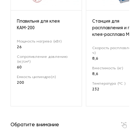
Плавильня для клея
Cтанция для
КАМ-200
расплавления и по
клея-расплава Mes
Мощность нагрева (кВт)
26
Скорость расплавлени
ч)
Сопротивление давлению
8,6
(кг/см²)
60
Вместимость (кг)
8,6
Емкость цилиндра(л)
200
Температура (ºC )
232
Обратите внимание