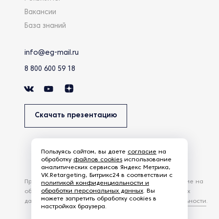
Вакансии
База знаний
info@eg-mail.ru
8 800 600 59 18
Скачать презентацию
Пользуясь сайтом, вы даете
согласие
на
обработку
файлов cookies
использование
аналитических сервисов Яндекс Метрика,
VK.Retargeting, Битрикс24 в соответствии с
Продолжая использовать наш сайт, вы даете согласие на
политикой конфиденциальности и
обработки персональных данных
. Вы
обработку файлов Cookies и других пользовательских
можете запретить обработку cookies в
данных, в соответствии с
Политикой конфиденциальности
.
настройках браузера.