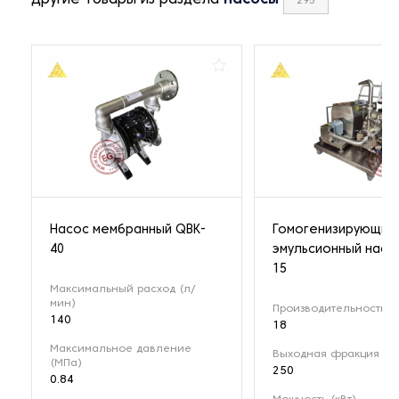
Другие товары из раздела
насосы
295
Насос мембранный QBK-
Гомогенизирующий
40
эмульсионный насо
15
Максимальный расход (л/
мин)
Производительность (м
140
18
Максимальное давление
Выходная фракция (мк
(МПа)
250
0.84