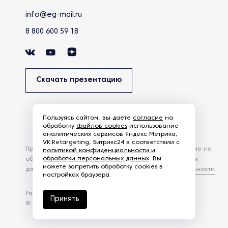
info@eg-mail.ru
8 800 600 59 18
Скачать презентацию
Пользуясь сайтом, вы даете
согласие
на
обработку
файлов cookies
использование
аналитических сервисов Яндекс Метрика,
VK.Retargeting, Битрикс24 в соответствии с
Продолжая использовать наш сайт, вы даете согласие на
политикой конфиденциальности и
обработки персональных данных
. Вы
обработку файлов Cookies и других пользовательских
можете запретить обработку cookies в
данных, в соответствии с
Политикой конфиденциальности
.
настройках браузера.
Разработка сайта —
студия Z-Labs
Принять
© 2026 – Eurasia Group. Все права защищены