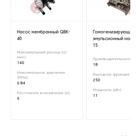
Насос мембранный QBK-
Гомогенизирующий
40
эмульсионный насо
15
Максимальный расход (л/
мин)
Производительность (м
140
18
Максимальное давление
Выходная фракция (мк
(МПа)
250
0.84
Мощность (кВт)
Расстояние всасывания (м)
11
5