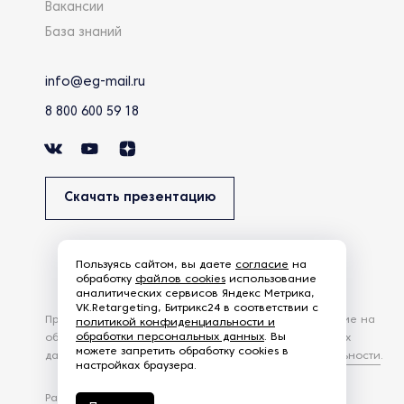
Вакансии
База знаний
info@eg-mail.ru
8 800 600 59 18
Скачать презентацию
Пользуясь сайтом, вы даете
согласие
на
обработку
файлов cookies
использование
аналитических сервисов Яндекс Метрика,
VK.Retargeting, Битрикс24 в соответствии с
Продолжая использовать наш сайт, вы даете согласие на
политикой конфиденциальности и
обработки персональных данных
. Вы
обработку файлов Cookies и других пользовательских
можете запретить обработку cookies в
данных, в соответствии с
Политикой конфиденциальности
.
настройках браузера.
Разработка сайта —
студия Z-Labs