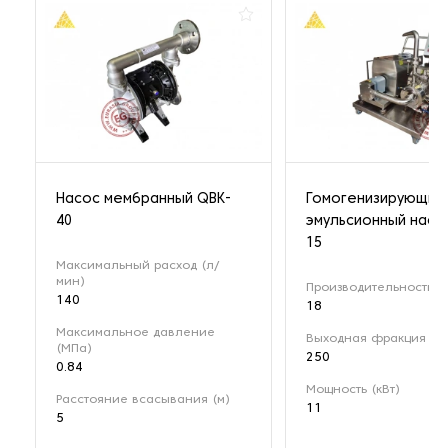
Насос мембранный QBK-
Гомогенизирующий
40
эмульсионный насо
15
Максимальный расход (л/
мин)
Производительность (м
140
18
Максимальное давление
Выходная фракция (мк
(МПа)
250
0.84
Мощность (кВт)
Расстояние всасывания (м)
11
5