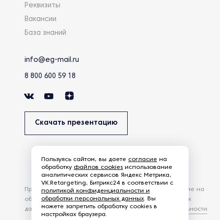
Реквизиты
Вакансии
База знаний
info@eg-mail.ru
8 800 600 59 18
Скачать презентацию
Пользуясь сайтом, вы даете
согласие
на
обработку
файлов cookies
использование
аналитических сервисов Яндекс Метрика,
VK.Retargeting, Битрикс24 в соответствии с
Продолжая использовать наш сайт, вы даете согласие на
политикой конфиденциальности и
обработки персональных данных
. Вы
обработку файлов Cookies и других пользовательских
можете запретить обработку cookies в
данных, в соответствии с
Политикой конфиденциальности
.
настройках браузера.