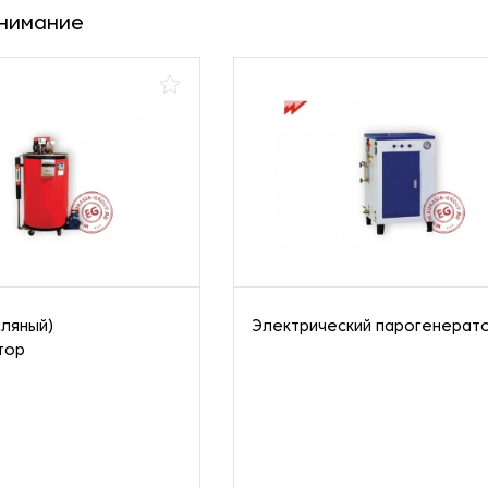
внимание
сляный)
Электрический парогенерат
тор