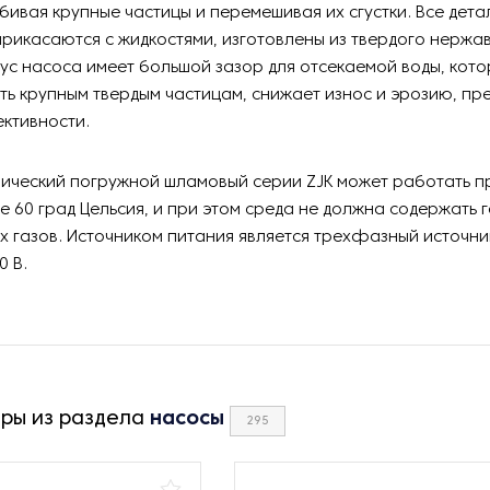
бивая крупные частицы и перемешивая их сгустки. Все дета
рикасаются с жидкостями, изготовлены из твердого нерж
ус насоса имеет большой зазор для отсекаемой воды, кот
ть крупным твердым частицам, снижает износ и эрозию, п
ктивности.
лический погружной шламовый серии ZJK может работать п
е 60 град Цельсия, и при этом среда не должна содержать 
 газов. Источником питания является трехфазный источн
0 В.
ары из раздела
насосы
295