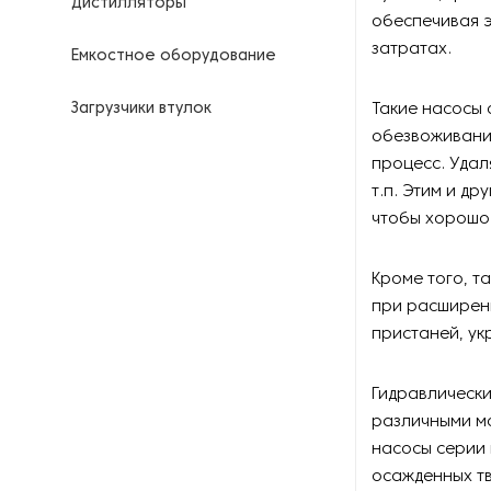
Дистилляторы
обеспечивая 
затратах.
Емкостное оборудование
Загрузчики втулок
Такие насосы 
обезвоживани
Калориферы
процесс. Удал
т.п. Этим и д
Компрессоры для
чтобы хорошо 
нефтегазовой
промышленности
Кроме того, т
Контрольно-измерительные
при расширени
приборы
пристаней, ук
Нагреватели для бочек и
Гидравлически
контейнеров
различными мо
насосы серии
Насосы
осажденных тв