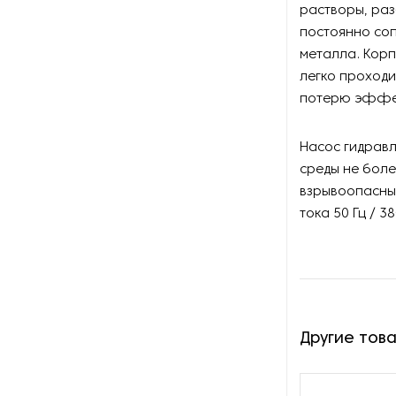
Оборудование для
растворы, раз
восстановления щеток
постоянно соп
металла. Корп
Оборудование для намотки
легко проходи
веревки
потерю эффе
Оборудование для намотки
лески
Насос гидрав
среды не боле
Оборудование для
взрывоопасных
обслуживания конвейеров
тока 50 Гц / 38
Оборудование для
перемотки рулонных
материалов
Оборудование для
перфорации конвейерной
Другие тов
ленты
Оборудование для