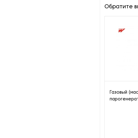
Обратите 
Пароочистители
Пищевые и технологические
смесители
Пластинчатые
теплообменники
Порошковые питатели
Промышленные
отопительные котлы
Газовый (ма
Промышленные пылесосы
парогенера
Растариватели
Резервуары для хранения
газа