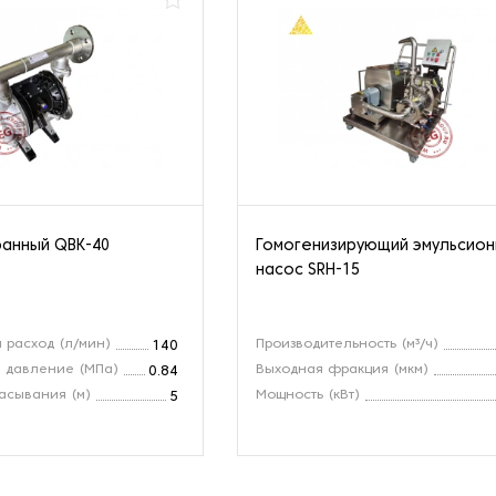
анный QBK-40
Гомогенизирующий эмульсио
насос SRH-15
 расход (л/мин)
Производительность (м³/ч)
140
 давление (МПа)
Выходная фракция (мкм)
0.84
асывания (м)
Мощность (кВт)
5