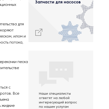
Запчасти для насосов
ационных
ительства для
скоряют
песком, илом и
рость потока,
перекачки песка
оительстве
ться с
ротов. Все
Наши специалисты
ответят на любой
дъема
интересующий вопрос
ь жидкие
по нашим услугам