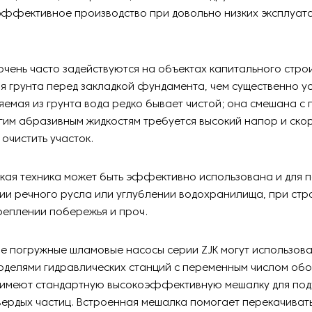
эффективное производство при довольно низких эксплуат
очень часто задействуются на объектах капитального стро
я грунта перед закладкой фундамента, чем существенно у
яемая из грунта вода редко бывает чистой; она смешана с 
ругим абразивным жидкостям требуется высокий напор и ско
очистить участок.
акая техника может быть эффективно использована и для 
и речного русла или углублении водохранилища, при стр
реплении побережья и проч.
е погружные шламовые насосы серии ZJK могут использова
делями гидравлических станций с переменным числом обо
 имеют стандартную высокоэффективную мешалку для по
ердых частиц. Встроенная мешалка помогает перекачиват