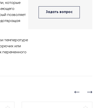
ли, которые
авеющего
Задать вопрос
орый позволяет
редотвращая
ри температуре
горючих или
ик переменного