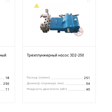
нный
Трехплунжерный насос 3D2-250
Ва
10
Расход (л/мин)
Вх
18
251
Диаметр плунжера (мм)
Ра
250
54
Мощность двигателя (кВт)
Об
11
45