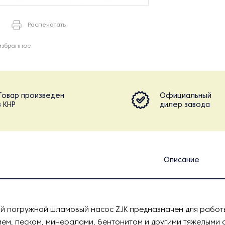
Распечатать
избранное
Товар произведен
Официальный
в КНР
дилер завода
Описание
й погружной шламовый насос ZJK предназначен для работы
ием, песком, минералами, бентонитом и другими тяжелыми