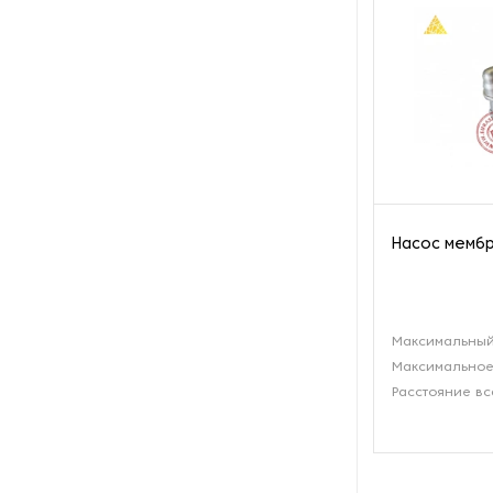
производства азота
Оборудование для
производства свечей
Оборудование для
производства фурнитуры
Оборудование для растяжки
рыболовной сети
Насос мембр
Оборудование производства
восковых карандашей
Максимальный
Осушители и увлажнители
Максимальное
Расстояние вс
Охлаждающие конвейеры
Парогенераторы