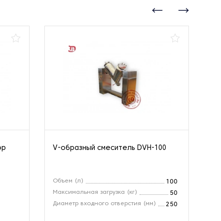
ор
V-образный смеситель DVH-100
Ко
Объем (л)
Об
100
Максимальная загрузка (кг)
Вы
50
Диаметр входного отверстия (мм)
Ди
250