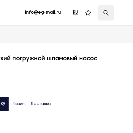
RU
info@eg-mail.ru
ский погружной шламовый насос
вку
Лизинг
Доставка