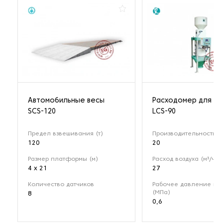
Автомобильные весы
Расходомер для му
SCS-120
LCS-90
Предел взвешивания (т)
Производительность (т
120
20
Размер платформы (м)
Расход воздуха (м³/ч)
4 x 21
27
Количество датчиков
Рабочее давление воз
(МПа)
8
0,6