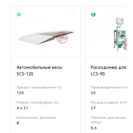
Автомобильные весы
Расходомер для му
SCS-120
LCS-90
Предел взвешивания (т)
Производительность (т
120
20
Размер платформы (м)
Расход воздуха (м³/ч)
4 x 21
27
Количество датчиков
Рабочее давление воз
(МПа)
8
0,6