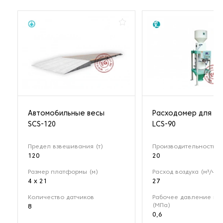
Автомобильные весы
Расходомер для му
SCS-120
LCS-90
Предел взвешивания (т)
Производительность (т
120
20
Размер платформы (м)
Расход воздуха (м³/ч)
4 x 21
27
Количество датчиков
Рабочее давление воз
(МПа)
8
0,6