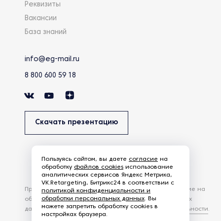
Реквизиты
Вакансии
База знаний
info@eg-mail.ru
8 800 600 59 18
Скачать презентацию
Пользуясь сайтом, вы даете
согласие
на
обработку
файлов cookies
использование
аналитических сервисов Яндекс Метрика,
VK.Retargeting, Битрикс24 в соответствии с
Продолжая использовать наш сайт, вы даете согласие на
политикой конфиденциальности и
обработки персональных данных
. Вы
обработку файлов Cookies и других пользовательских
можете запретить обработку cookies в
данных, в соответствии с
Политикой конфиденциальности
.
настройках браузера.