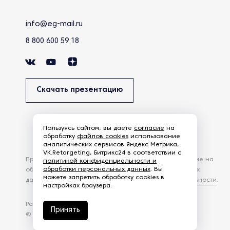
info@eg-mail.ru
8 800 600 59 18
Скачать презентацию
Пользуясь сайтом, вы даете
согласие
на
обработку
файлов cookies
использование
аналитических сервисов Яндекс Метрика,
VK.Retargeting, Битрикс24 в соответствии с
Продолжая использовать наш сайт, вы даете согласие на
политикой конфиденциальности и
обработки персональных данных
. Вы
обработку файлов Cookies и других пользовательских
можете запретить обработку cookies в
данных, в соответствии с
Политикой конфиденциальности
.
настройках браузера.
Разработка сайта —
студия Z-Labs
Принять
© 2026 – Eurasia Group. Все права защищены