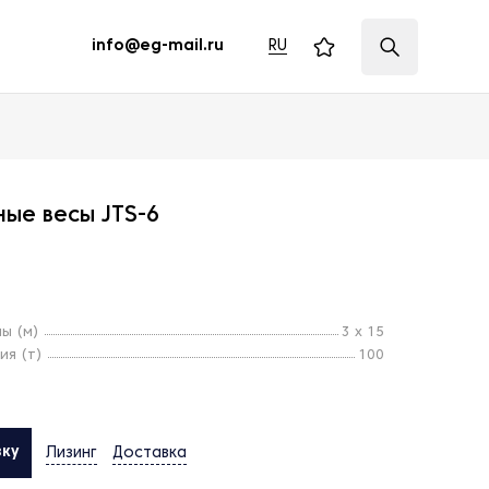
RU
info@eg-mail.ru
ые весы JTS-6
ы (м)
3 х 15
ия (т)
100
вку
Лизинг
Доставка