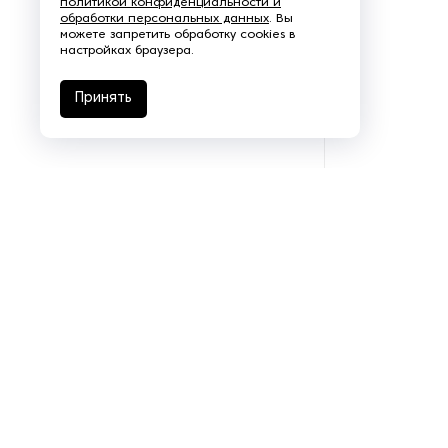
политикой конфиденциальности и
обработки персональных данных
. Вы
Щеточно-шлифовальные
можете запретить обработку cookies в
станки
настройках браузера.
Электродвигатели
Принять