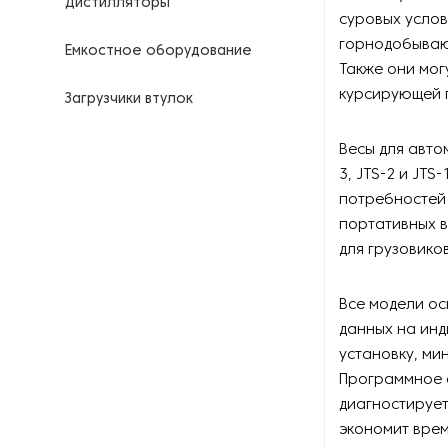
Дистилляторы
суровых услов
горнодобываю
Емкостное оборудование
Также они мог
курсирующей г
Загрузчики втулок
Калориферы
Весы для автом
3, JTS-2 и JT
Компрессоры для
потребностей 
нефтегазовой
портативных в
промышленности
для грузовиков
Контрольно-измерительные
приборы
Все модели о
данных на ин
Нагреватели для бочек и
установку, ми
контейнеров
Программное 
диагностирует
Насосы
экономит врем