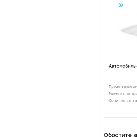
производства азота
Оборудование для
производства свечей
Оборудование для
производства фурнитуры
Оборудование для растяжки
рыболовной сети
Автомобильн
Оборудование производства
восковых карандашей
Предел взвеши
Размер платфо
Осушители и увлажнители
Количество да
Охлаждающие конвейеры
Парогенераторы
Обратите 