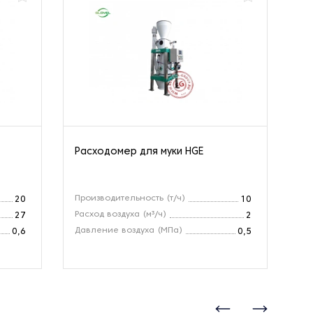
Расходомер для муки HGE
Из
KD
Производительность (т/ч)
Вл
20
10
Расход воздуха (м³/ч)
Ди
27
2
Давление воздуха (МПа)
Ск
0,6
0,5
(м