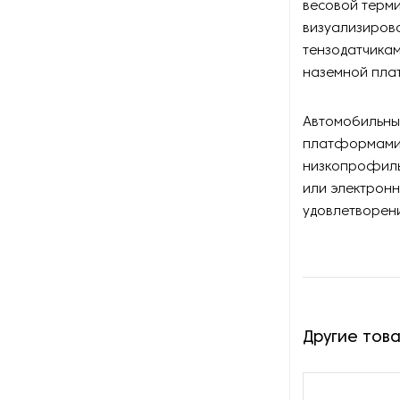
весовой терми
Оборудование для
восстановления щеток
визуализирова
тензодатчикам
Оборудование для намотки
наземной пла
веревки
Автомобильны
Оборудование для намотки
лески
платформами,
низкопрофиль
Оборудование для
или электронн
обслуживания конвейеров
удовлетворени
Оборудование для
перемотки рулонных
материалов
Оборудование для
Другие тов
перфорации конвейерной
ленты
Оборудование для