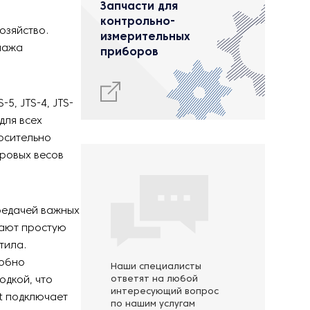
Запчасти для
контрольно-
озяйство.
измерительных
ннажа
приборов
-5, JTS-4, JTS-
для всех
осительно
фровых весов
редачей важных
вают простую
тила.
добно
Наши специалисты
одкой, что
ответят на любой
интересующий вопрос
et подключает
по нашим услугам