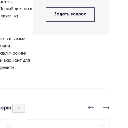
метры,
егкий доступ к
Задать вопрос
 люки на
и стальными
ю или
равлическими
ой вариант для
редств.
боры
34