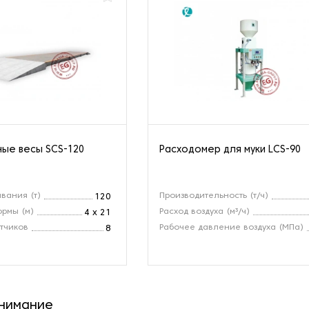
ые весы SCS-120
Расходомер для муки LCS-90
вания (т)
Производительность (т/ч)
120
рмы (м)
Расход воздуха (м³/ч)
4 x 21
тчиков
Рабочее давление воздуха (МПа)
8
внимание