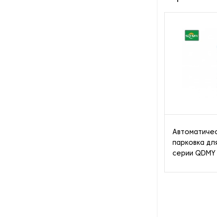
Пароочистители
Пищевые и технологические
смесители
Пластинчатые
теплообменники
Порошковые питатели
Промышленные
отопительные котлы
Автоматичес
парковка дл
Промышленные пылесосы
серии QDMY
Растариватели
Резервуары для хранения
газа