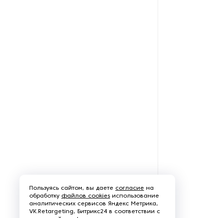
Рефрижераторные
контейнеры
Системы оснежения
Стабилизаторы напряжения
Теплогенераторы
Термостаты
Ультразвуковые ванны
Фильтры расплава
Чиллеры
Пользуясь сайтом, вы даете
согласие
на
обработку
файлов cookies
использование
аналитических сервисов Яндекс Метрика,
Шкафы управления
VK.Retargeting, Битрикс24 в соответствии с