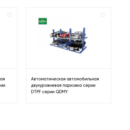
ная
Автоматическая автомобильная
Ав
рии
двухуровневая парковка серии
ав
DTPF серии QDMY