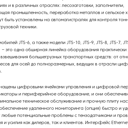
иях и в различных отраслях: лесозаготовки, заполнители,
щая промышленность, переработка металлов и сельское х
ут быть установлены на автомагистралях для контроля то
рузовой техники.
обилей JTS-6, а также модели JTS-10, JTS-9, JTS-8, JTS-7, JTS
S-1 – это одна обширная линейка оборудования практически 
взвешивания большегрузных транспортных средств: от отн
есов для осей до полноразмерных, ведущих в отрасли ци
.
снащены цифровыми ячейками управления и цифровой пе
дикаторы и периферийное оборудование, и они обеспечи
нимальное техническое обслуживание и прочную плиту нас
обеспечение удаленного мониторинга (опция) быстро и у
 любые потенциальные проблемы с тензодатчиками и пров
я и усилия как дилеров, так и клиентов. Интерфейс Ethern