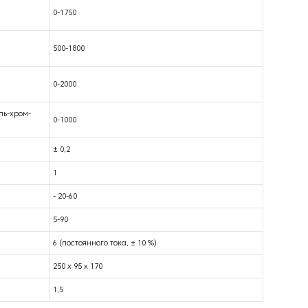
0-1750
500-1800
0-2000
ль-хром-
0-1000
± 0,2
1
- 20-60
5-90
6 (постоянного тока, ± 10 %)
250 х 95 х 170
1,5