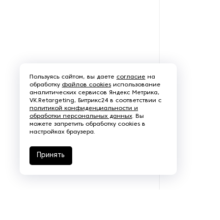
Пароочистители
Пищевые и технологические
смесители
Пластинчатые
теплообменники
Пользуясь сайтом, вы даете
согласие
на
обработку
файлов cookies
использование
аналитических сервисов Яндекс Метрика,
Порошковые питатели
VK.Retargeting, Битрикс24 в соответствии с
политикой конфиденциальности и
обработки персональных данных
. Вы
Промышленные
можете запретить обработку cookies в
отопительные котлы
настройках браузера.
Промышленные пылесосы
Принять
Растариватели
Резервуары для хранения
газа