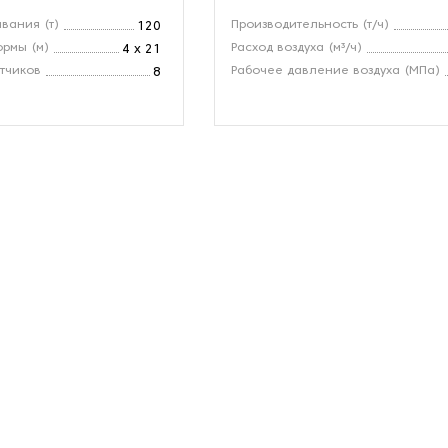
вания (т)
Производительность (т/ч)
120
рмы (м)
Расход воздуха (м³/ч)
4 x 21
тчиков
Рабочее давление воздуха (МПа)
8