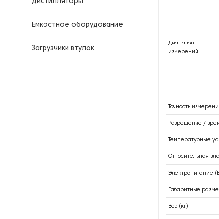
Дистилляторы
Емкостное оборудование
Диапазон
Загрузчики втулок
измерений
Калориферы
Компрессоры для
нефтегазовой
Точность измерени
промышленности
Разрешение / врем
Контрольно-измерительные
Температурные усл
приборы
Относительная вла
Нагреватели для бочек и
Электропитание (В
контейнеров
Габаритные разме
Насосы
Вес (кг)