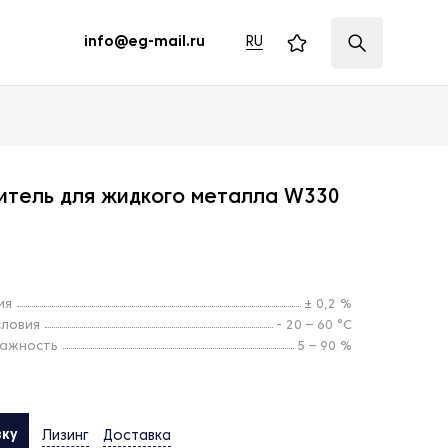
RU
info@eg-mail.ru
итель для жидкого металла W330
ия
± 0,2 %
словия
- 20 – 60 °С
лажность
5 – 90 %
вку
Лизинг
Доставка