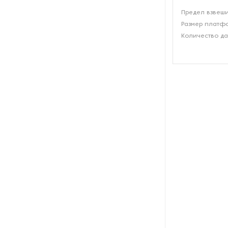
производства азота
Предел взвеши
Размер платфо
Оборудование для
Количество да
производства свечей
Оборудование для
производства фурнитуры
Оборудование для растяжки
рыболовной сети
Оборудование производства
восковых карандашей
Осушители и увлажнители
Охлаждающие конвейеры
Парогенераторы