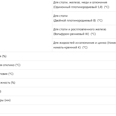
Для стали, железа, меди и алюминия
(Одиночный платинородиевый S,R) (°С)
Для стали
(Двойной платинородиевый B) (°С)
Для стали и расплавленного железа
(Вольфрам-рениевый W) (°С)
Для жидкостей из алюминия и цинка (Нике
никель-кремний K) (°С)
я (%)
я отклика (°С)
овия (°С)
жность (%)
)
ры (мм)