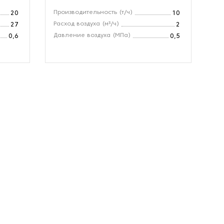
Производительность (т/ч)
Вл
20
10
Расход воздуха (м³/ч)
Ди
27
2
Давление воздуха (МПа)
Ск
0,6
0,5
(м