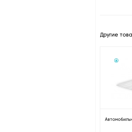
Оборудование для
восстановления щеток
Оборудование для намотки
веревки
Другие тов
Оборудование для намотки
лески
Оборудование для
обслуживания конвейеров
Оборудование для
перемотки рулонных
материалов
Оборудование для
перфорации конвейерной
ленты
Автомобильн
Оборудование для