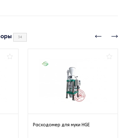
боры
34
Расходомер для муки HGE
Из
KD