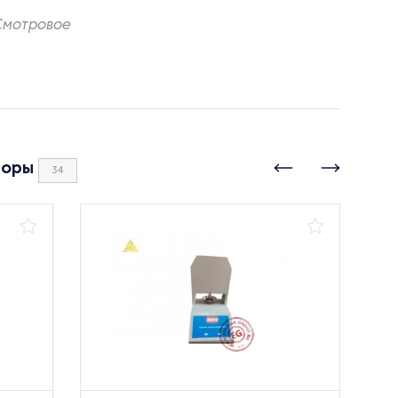
.Смотровое
боры
34