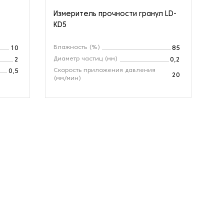
Измеритель прочности гранул LD-
Те
KD5
ме
Влажность (%)
То
10
85
Диаметр частиц (мм)
Те
2
0,2
Скорость приложения давления
От
0,5
20
(мм/мин)