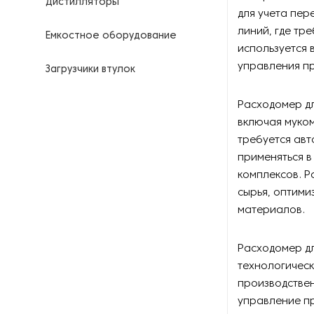
Дистилляторы
для учета пер
линий, где тр
Емкостное оборудование
используется
управления п
Загрузчики втулок
Калориферы
Расходомер дл
включая муком
Компрессоры для
требуется ав
нефтегазовой
применяться в
промышленности
комплексов. Р
сырья, оптим
Контрольно-измерительные
приборы
материалов.
Нагреватели для бочек и
Расходомер дл
контейнеров
технологичес
производстве
Насосы
управление пр