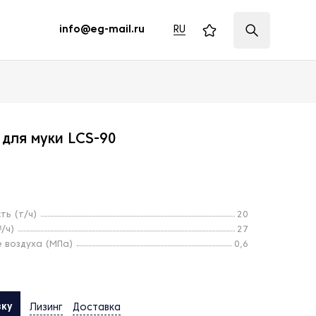
RU
info@eg-mail.ru
для муки LCS-90
ть (т/ч)
20
/ч)
27
 воздуха (МПа)
0,6
вку
Лизинг
Доставка