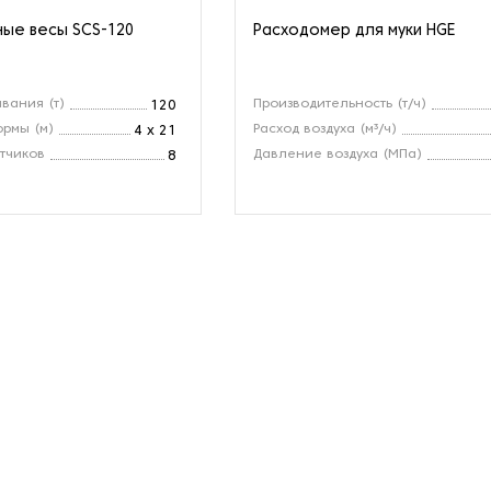
ые весы SCS-120
Расходомер для муки HGE
вания (т)
Производительность (т/ч)
120
рмы (м)
Расход воздуха (м³/ч)
4 x 21
тчиков
Давление воздуха (МПа)
8