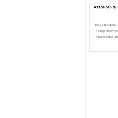
Автомобильн
Рефрижераторные
контейнеры
Системы оснежения
Предел взвеши
Размер платфо
Количество да
Стабилизаторы напряжения
Теплогенераторы
Термостаты
Ультразвуковые ванны
Фильтры расплава
Чиллеры
Шкафы управления