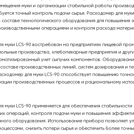
емещения муки и организации стабильной работы произво
ебуется точный контроль подачи сырья. Расходомер для муки
 в составе технологического оборудования для повышения
роизводственными операциями и контроля расхода матери
я муки LCS-90 востребован на предприятиях пищевой про
ольные производства, хлебопекарные предприятия и други
томатизированный учет сыпучих компонентов. Оборудован
 составе производственных линий, систем дозирования и т
асходомер для муки LCS-90 способствует повышению точно
изации производственных процессов и рациональному исп
я муки LCS-90 применяется для обеспечения стабильности
ких операций, контроля подачи муки и повышения эффект
нного оборудования. Использование прибора позволяет у
оцессами, снизить потери сырья и обеспечить более точны