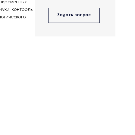
современных
муки, контроль
Задать вопрос
логического