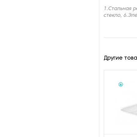
Пароочистители
1.Стальная р
стекло, 6.Э
Пищевые и технологические
смесители
Пластинчатые
теплообменники
Другие тов
Порошковые питатели
Промышленные
отопительные котлы
Промышленные пылесосы
Растариватели
Резервуары для хранения
газа