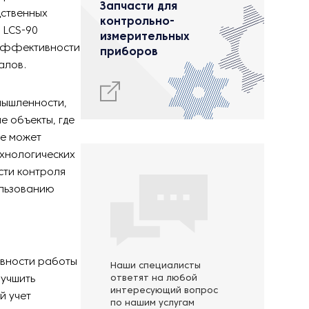
Запчасти для
дственных
контрольно-
 LCS-90
измерительных
 эффективности
приборов
алов.
мышленности,
е объекты, где
ие может
ехнологических
сти контроля
ользованию
ивности работы
Наши специалисты
лучшить
ответят на любой
интересующий вопрос
й учет
по нашим услугам