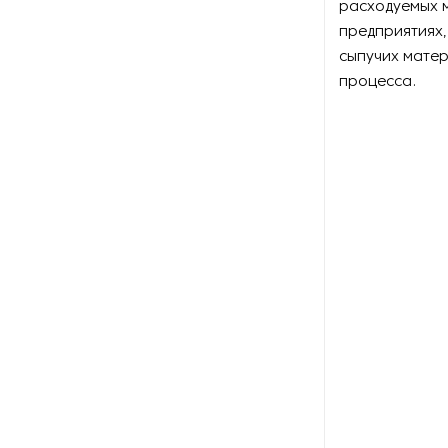
расходуемых 
Оборудование для
восстановления щеток
предприятиях,
сыпучих матер
Оборудование для намотки
процесса.
веревки
Оборудование для намотки
лески
Оборудование для
обслуживания конвейеров
Оборудование для
перемотки рулонных
материалов
Оборудование для
перфорации конвейерной
ленты
Оборудование для