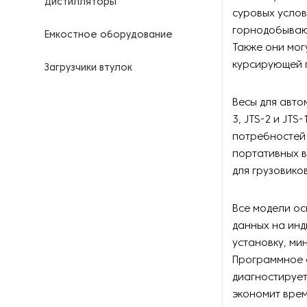
Дистилляторы
суровых услов
горнодобываю
Емкостное оборудование
Также они мог
курсирующей г
Загрузчики втулок
Калориферы
Весы для автом
3, JTS-2 и JT
Компрессоры для
потребностей 
нефтегазовой
портативных в
промышленности
для грузовиков
Контрольно-измерительные
приборы
Все модели о
данных на ин
Нагреватели для бочек и
установку, ми
контейнеров
Программное 
диагностирует
Насосы
экономит врем