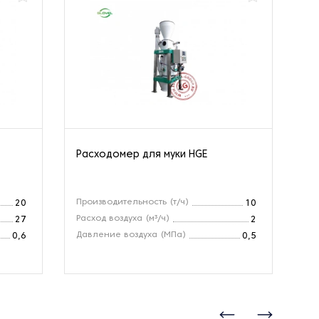
Расходомер для муки HGE
Из
KD
Производительность (т/ч)
Вл
20
10
Расход воздуха (м³/ч)
Ди
27
2
Давление воздуха (МПа)
Ск
0,6
0,5
(м