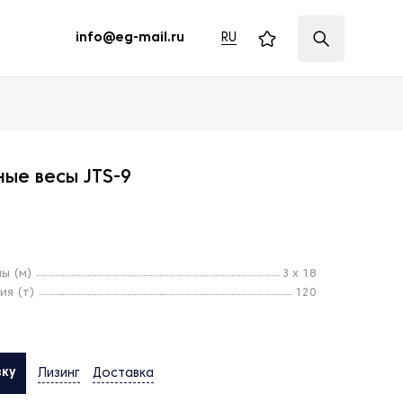
RU
info@eg-mail.ru
ые весы JTS-9
ы (м)
З х 18
ия (т)
120
вку
Лизинг
Доставка