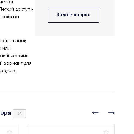
метры,
егкий доступ к
Задать вопрос
 люки на
и стальными
ю или
равлическими
ой вариант для
редств.
боры
34