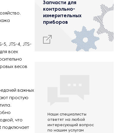
Запчасти для
контрольно-
озяйство.
измерительных
ннажа
приборов
-5, JTS-4, JTS-
для всех
осительно
фровых весов
редачей важных
вают простую
тила.
добно
Наши специалисты
одкой, что
ответят на любой
интересующий вопрос
et подключает
по нашим услугам