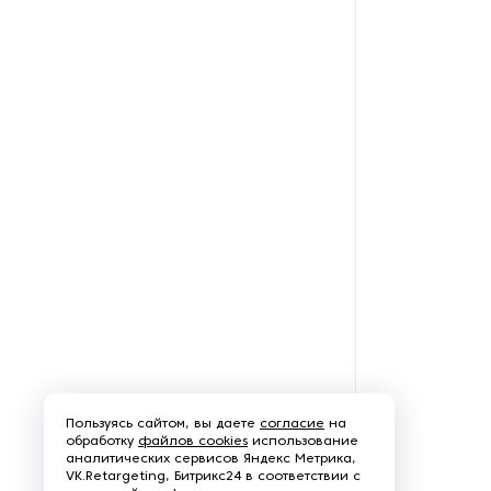
Рефрижераторные
контейнеры
Системы оснежения
Стабилизаторы напряжения
Теплогенераторы
Термостаты
Ультразвуковые ванны
Фильтры расплава
Чиллеры
Пользуясь сайтом, вы даете
согласие
на
обработку
файлов cookies
использование
аналитических сервисов Яндекс Метрика,
Шкафы управления
VK.Retargeting, Битрикс24 в соответствии с