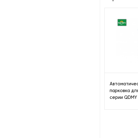
Пароочистители
Пищевые и технологические
смесители
Пластинчатые
теплообменники
Порошковые питатели
Промышленные
отопительные котлы
Автоматичес
парковка дл
Промышленные пылесосы
серии QDMY
Растариватели
Резервуары для хранения
газа