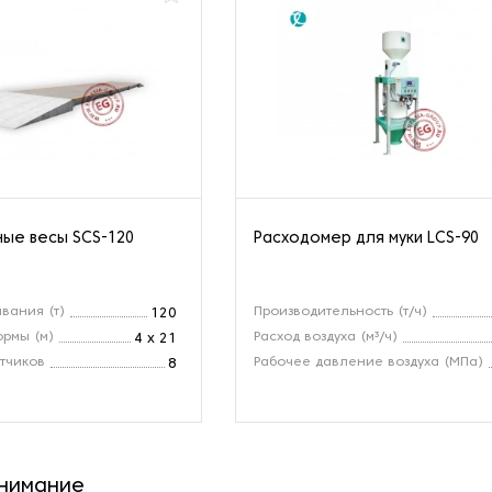
ые весы SCS-120
Расходомер для муки LCS-90
вания (т)
Производительность (т/ч)
120
рмы (м)
Расход воздуха (м³/ч)
4 x 21
тчиков
Рабочее давление воздуха (МПа)
8
внимание