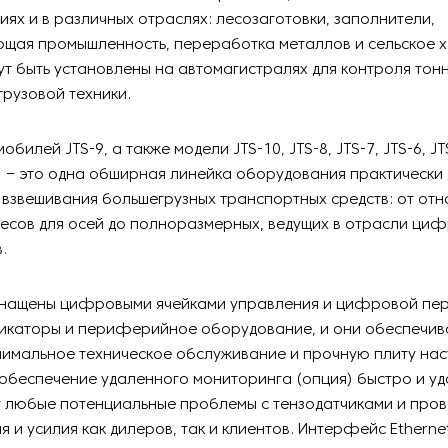
иях и в различных отраслях: лесозаготовки, заполнители,
щая промышленность, переработка металлов и сельское х
ут быть установлены на автомагистралях для контроля то
рузовой техники.
обилей JTS-9, а также модели JTS-10, JTS-8, JTS-7, JTS-6, JTS
S-1 – это одна обширная линейка оборудования практически 
взвешивания большегрузных транспортных средств: от отн
есов для осей до полноразмерных, ведущих в отрасли ци
.
снащены цифровыми ячейками управления и цифровой пе
дикаторы и периферийное оборудование, и они обеспечи
нимальное техническое обслуживание и прочную плиту нас
обеспечение удаленного мониторинга (опция) быстро и у
 любые потенциальные проблемы с тензодатчиками и пров
я и усилия как дилеров, так и клиентов. Интерфейс Ethern