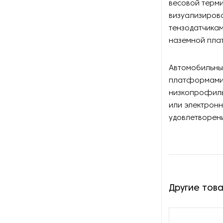
весовой терми
Оборудование для
восстановления щеток
визуализирова
тензодатчикам
Оборудование для намотки
наземной пла
веревки
Автомобильны
Оборудование для намотки
лески
платформами,
низкопрофиль
Оборудование для
или электронн
обслуживания конвейеров
удовлетворени
Оборудование для
перемотки рулонных
материалов
Оборудование для
Другие тов
перфорации конвейерной
ленты
Оборудование для