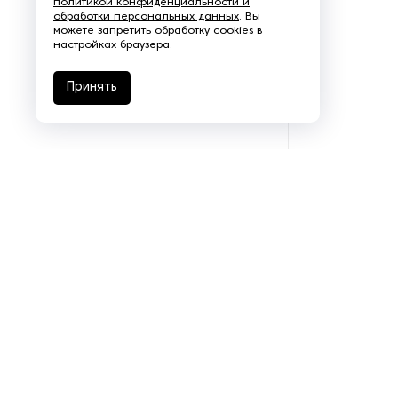
политикой конфиденциальности и
обработки персональных данных
. Вы
Щеточно-шлифовальные
можете запретить обработку cookies в
станки
настройках браузера.
Электродвигатели
Принять