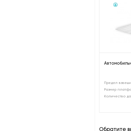
производства азота
Оборудование для
производства свечей
Оборудование для
производства фурнитуры
Оборудование для растяжки
рыболовной сети
Автомобильн
Оборудование производства
восковых карандашей
Предел взвеши
Размер платфо
Осушители и увлажнители
Количество да
Охлаждающие конвейеры
Парогенераторы
Обратите 