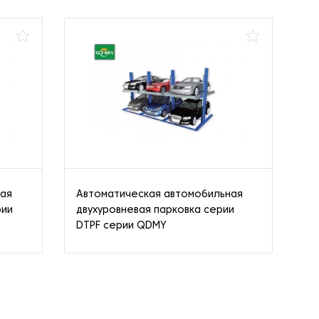
ная
Автоматическая автомобильная
Ав
рии
двухуровневая парковка серии
ав
DTPF серии QDMY