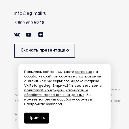
info@eg-mail.ru
8 800 600 59 18
Скачать презентацию
Пользуясь сайтом, вы даете
согласие
на
обработку
файлов cookies
использование
аналитических сервисов Яндекс Метрика,
VK.Retargeting, Битрикс24 в соответствии с
Продолжая использовать наш сайт, вы даете согласие на
политикой конфиденциальности и
обработки персональных данных
. Вы
обработку файлов Cookies и других пользовательских
можете запретить обработку cookies в
данных, в соответствии с
Политикой конфиденциальности
.
настройках браузера.
Разработка сайта —
студия Z-Labs
Принять
© 2026 – Eurasia Group. Все права защищены