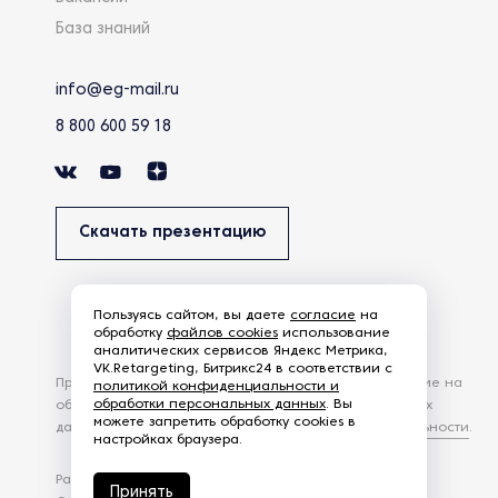
База знаний
info@eg-mail.ru
8 800 600 59 18
Скачать презентацию
Пользуясь сайтом, вы даете
согласие
на
обработку
файлов cookies
использование
аналитических сервисов Яндекс Метрика,
VK.Retargeting, Битрикс24 в соответствии с
Продолжая использовать наш сайт, вы даете согласие на
политикой конфиденциальности и
обработки персональных данных
. Вы
обработку файлов Cookies и других пользовательских
можете запретить обработку cookies в
данных, в соответствии с
Политикой конфиденциальности
.
настройках браузера.
Разработка сайта —
студия Z-Labs
Принять