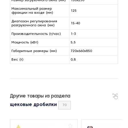
Размер загрузочного окна (мм)
150x250
Максимальный размер
125
фракции на входе (мм)
Диапазон регулирования
15-40
разгрузочного окна (мм)
Производительность (т/час)
1-3
Мощность (кВт)
5,5
Габаритные размеры (мм)
720х660х850
Вес (т)
0,8
Другие товары из раздела
щековые дробилки
70