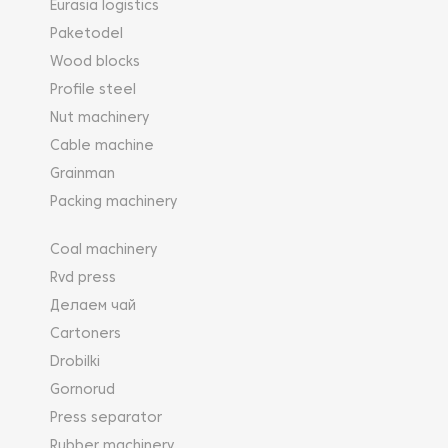
Eurasia logistics
Paketodel
Wood blocks
Profile steel
Nut machinery
Cable machine
Grainman
Packing machinery
Coal machinery
Rvd press
Делаем чай
Cartoners
Drobilki
Gornorud
Press separator
Rubber machinery