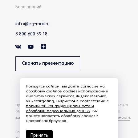
База знаний
info@eg-mail.ru
8 800 600 59 18
Скачать презентацию
Пользуясь сайтом, вы даете
согласие
на
обработку
файлов cookies
использование
аналитических сервисов Яндекс Метрика,
VK.Retargeting, Битрикс24 в соответствии с
Продолжая использовать наш сайт, вы даете согласие на
политикой конфиденциальности и
обработки персональных данных
. Вы
обработку файлов Cookies и других пользовательских
можете запретить обработку cookies в
данных, в соответствии с
Политикой конфиденциальности
.
настройках браузера.
Разработка сайта —
студия Z-Labs
Принять