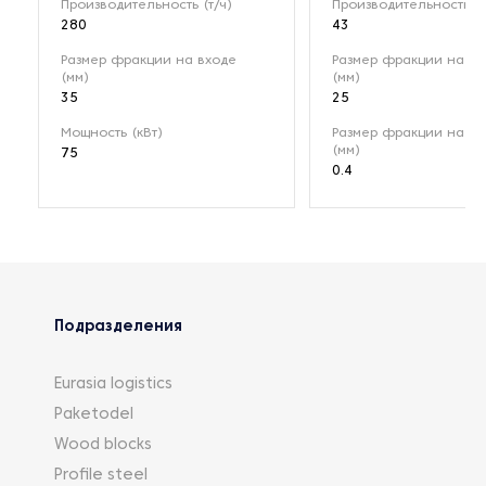
Производительность (т/ч)
Производительность (т
280
43
Размер фракции на входе
Размер фракции на вх
(мм)
(мм)
35
25
Мощность (кВт)
Размер фракции на в
(мм)
75
0.4
Подразделения
Eurasia logistics
Paketodel
Wood blocks
Profile steel