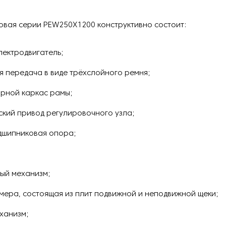
овая серии PEW250Х1200 конструктивно состоит:
лектродвигатель;
я передача в виде трёхслойного ремня;
арной каркас рамы;
ский привод регулировочного узла;
дшипниковая опора;
ый механизм;
мера, состоящая из плит подвижной и неподвижной щеки;
ханизм;