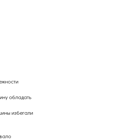
дежности
шину обладать
шины избегали
ивало