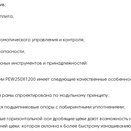
ив;
плита;
томатического управления и контроля;
зопасности;
сных инструментов и принадлежностей.
ии PEW250Х1200 имеет следующие качественные особеннос
я рамы спроектирована по модульному принципу;
я подшипниковые опоры с лабиринтными уплотнениями;
ые горизонтальной оси дробящие щёки дают возможность
ней щеки, которая склонна к более быстрому изнашиванию