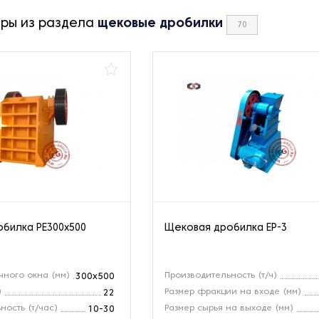
ары из раздела
щековые дробилки
70
билка РЕ300x500
Щековая дробилка EP-3
чного окна (мм)
Производительность (т/ч)
300x500
)
Размер фракции на входе (мм)
22
ность (т/час)
Размер сырья на выходе (мм)
10-30