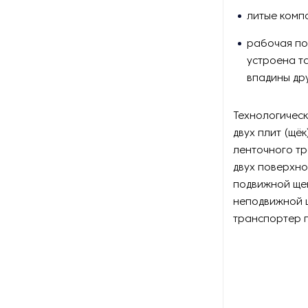
литые комп
рабочая по
устроена т
впадины др
Технологическ
двух плит (щё
ленточного т
двух поверхно
подвижной щек
неподвижной щ
транспортер 