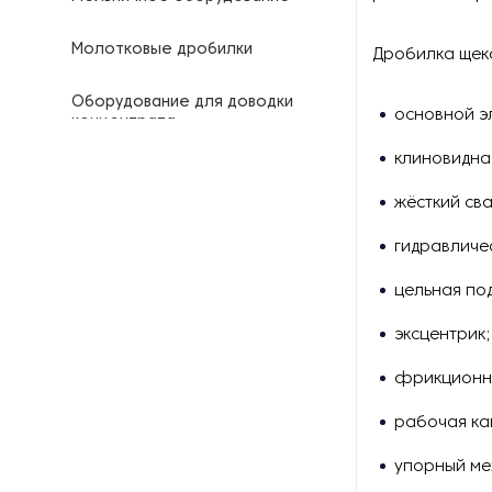
Молотковые дробилки
Дробилка щек
Оборудование для доводки
основной э
концентрата
клиновидна
Оборудование для
складирования и разгрузки
жёсткий св
гидравличе
Печи для обжига минералов
цельная по
Промывочное оборудование
эксцентрик;
Роторные дробилки
фрикционн
Системы производства песка
рабочая ка
Смесители для рудных
упорный ме
концентратов