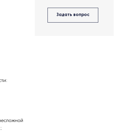
Задать вопрос
ти:
 несложной
;