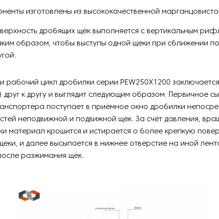
оненты изготовлены из высококачественной марганцовисто
верхность дробящих щёк выполняется с вертикальным риф
аким образом, чтобы выступы одной щеки при сближении п
угой.
и рабочий цикл
дробилки серии PEW250Х1200 заключаетс
к) друг к другу и выглядит следующим образом. Первичное сы
ранспортёра поступает в приёмное окно дробилки непосре
стей неподвижной и подвижной щёк. За счёт давления, вра
и материал крошится и истирается о более крепкую пове
еки, и далее высыпается в нижнее отверстие на иной лен
после разжимания щёк.