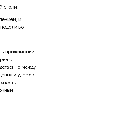
й стали;
лением, и
опадали во
я в прижимании
рьё с
дственно между
щения и ударов
рхность
точный