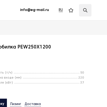
RU
info@eg-mail.ru
обилка PEW250Х1200
ть (т/ч)
50
а входе (мм)
220
ля (кВт)
37
вку
Лизинг
Доставка