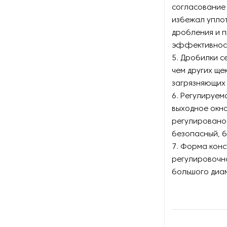
согласование
избежал упло
дробления и п
эффективност
5. Дробилки с
чем других ще
загрязняющих 
6. Регулируем
выходное окн
регулировано 
безопасный, 
7. Форма конс
регулировочно
большого диа