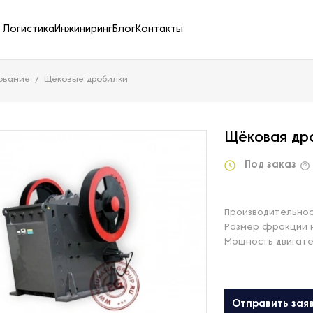
Логистика
Инжиниринг
Блог
Контакты
ование
Щековые дробилки
Щёковая др
Под заказ
Производительнос
Размер фракции н
Мощность двигате
Отправить зая