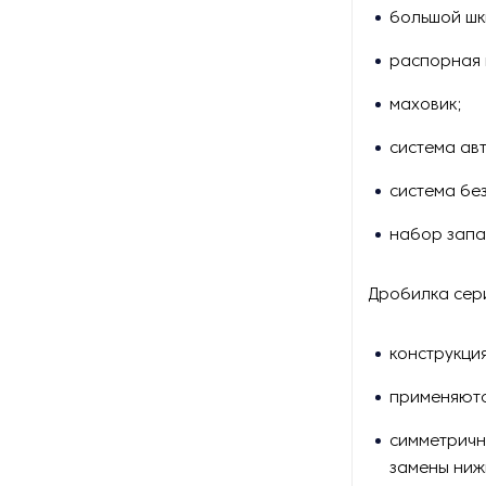
большой шк
Сортировочное
оборудование для горной
распорная 
промышленности
маховик;
Сушилки для руды
система ав
Сушильное оборудование
система бе
для нерудных материалов
набор запа
Установки десорбции и
электролиза
Дробилка сер
конструкци
применяютс
симметричн
замены ниж