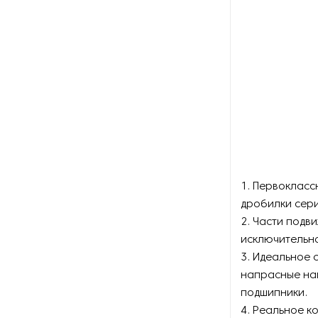
1. Первокласс
дробилки сери
2. Части подв
исключительно
3. Идеальное 
напрасные наг
подшипники.
4. Реальное 