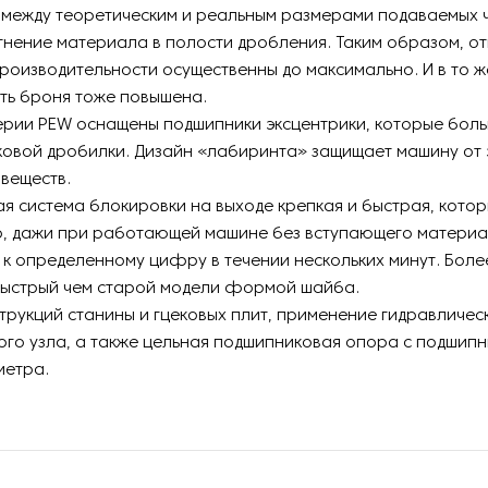
 между теоретическим и реальным размерами подаваемых ч
тнение материала в полости дробления. Таким образом, о
роизводительности осущественны до максимально. И в то ж
ь броня тоже повышена.
ерии PEW оснащены подшипники эксцентрики, которые боль
ковой дробилки. Дизайн «лабиринта» защищает машину от
веществ.
ая система блокировки на выходе крепкая и быстрая, кото
о, дажи при работающей машине без вступающего материа
к определенному цифру в течении нескольких минут. Боле
быстрый чем старой модели формой шайба.
трукций станины и гцековых плит, применение гидравличес
го узла, а также цельная подшипниковая опора с подшип
метра.