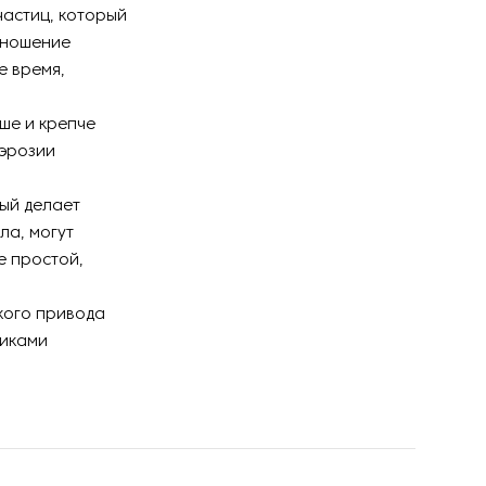
астиц, который
тношение
е время,
ше и крепче
 эрозии
рый делает
ла, могут
е простой,
кого привода
никами