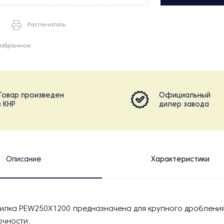
Распечатать
избранное
Товар произведен
Официальный
в КНР
дилер завода
Описание
Характеристики
илка PEW250Х1200
предназначена для крупного дроблени
очности.