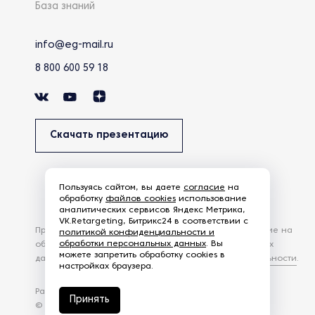
База знаний
info@eg-mail.ru
8 800 600 59 18
Скачать презентацию
Пользуясь сайтом, вы даете
согласие
на
обработку
файлов cookies
использование
аналитических сервисов Яндекс Метрика,
VK.Retargeting, Битрикс24 в соответствии с
Продолжая использовать наш сайт, вы даете согласие на
политикой конфиденциальности и
обработки персональных данных
. Вы
обработку файлов Cookies и других пользовательских
можете запретить обработку cookies в
данных, в соответствии с
Политикой конфиденциальности
.
настройках браузера.
Разработка сайта —
студия Z-Labs
Принять
© 2026 – Eurasia Group. Все права защищены