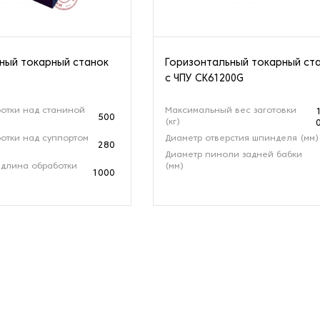
ный токарный станок
Горизонтальный токарный ст
с ЧПУ CK61200G
отки над станиной
Максимальный вес заготовки
500
(кг)
отки над суппортом
Диаметр отверстия шпинделя (мм)
280
Диаметр пиноли задней бабки
длина обработки
(мм)
1000