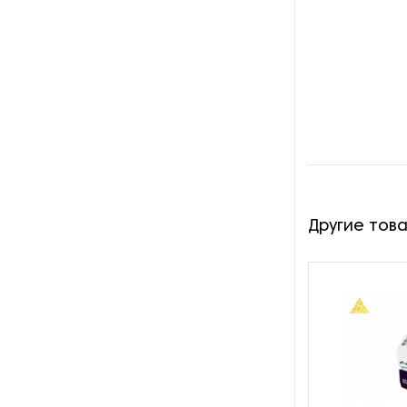
Оборудование для
изготовления изделий из
металла
Оборудование для
маркировки
Оборудование для
обработки металлических
профилей
Оборудование для очистки
Другие тов
металлических изделий
Оборудование для очистки
СОЖ
Оборудование для правки и
профилирования абразивных
кругов