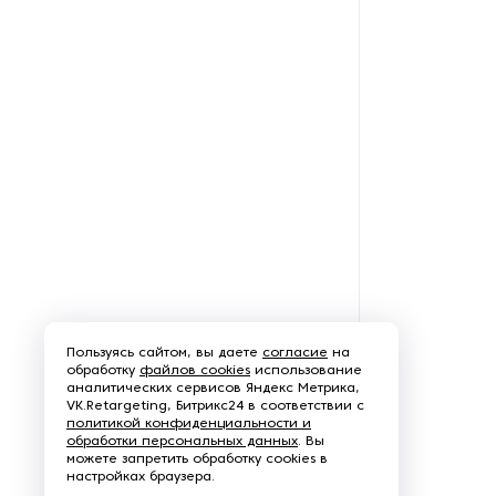
Оборудование для снятия
окалины
Оборудование для
цинкования
Обработка для обработки
углового проката
Пескоструйное
оборудование
Плоскошлифовальные
Пользуясь сайтом, вы даете
согласие
на
станки
обработку
файлов cookies
использование
аналитических сервисов Яндекс Метрика,
VK.Retargeting, Битрикс24 в соответствии с
Промышленные роботы
политикой конфиденциальности и
обработки персональных данных
. Вы
можете запретить обработку cookies в
Протяжные станки
настройках браузера.