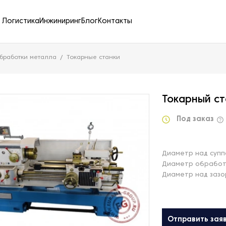
Логистика
Инжиниринг
Блог
Контакты
бработки металла
Токарные станки
Токарный ст
Под заказ
Диаметр над супп
Диаметр обработк
Диаметр над зазо
Отправить зая