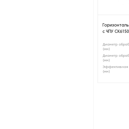
Оборудование для
производства велосипедов
Оборудование для
Горизонталь
производства гаек
с ЧПУ СК6150
Оборудование для
Диаметр обраб
производства изделий из
(мм)
металла
Диаметр обраб
(мм)
Оборудование для
Эффективная 
производства метизов
(мм)
Оборудование для
производства муфт
Оборудование для
растачивания шлицев
Оборудование для
ротационной вытяжки