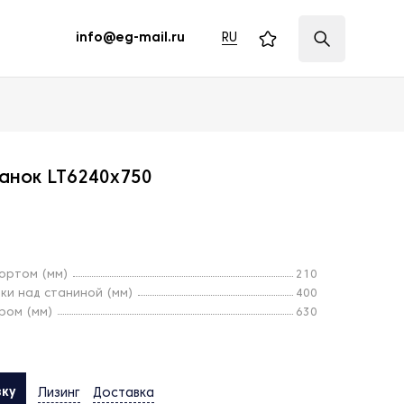
RU
info@eg-mail.ru
анок LT6240x750
ортом (мм)
210
и над станиной (мм)
400
ром (мм)
630
вку
Лизинг
Доставка