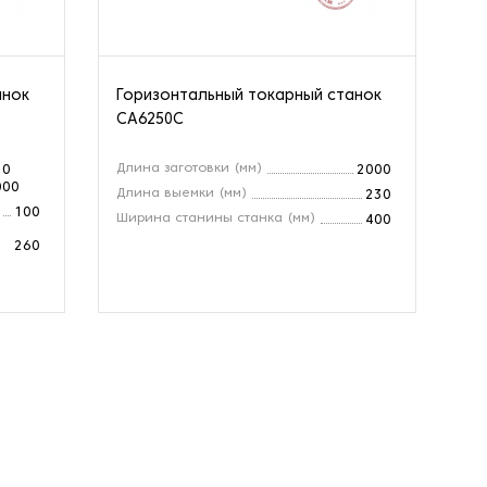
анок
Горизонтальный токарный станок
Го
CA6250C
CZ
Длина заготовки (мм)
Ра
10
2000
000
Длина выемки (мм)
Ди
230
100
Ширина станины станка (мм)
Мо
400
260