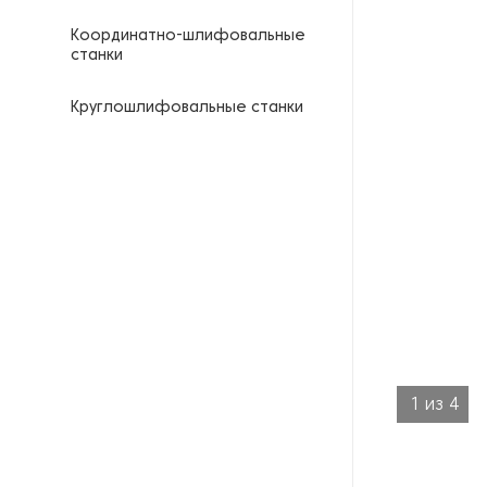
Координатно-шлифовальные
станки
Круглошлифовальные станки
Кузнечные молоты
Ленточнопильные станки
Ленточные шлифовальные
станки
Оборудование для
выпрямления двутавровых
балок
1
из
4
Оборудование для
гальванизации