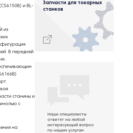
Запчасти для токарных
CS6150B) и BL-
станков
й из
ских
онфигурация
ей. В передней
ия.
беспечивающим
S6166B)
орт
ивая
части станины и
пинолью с
Наши специалисты
ответят на любой
интересующий вопрос
ения на
по нашим услугам