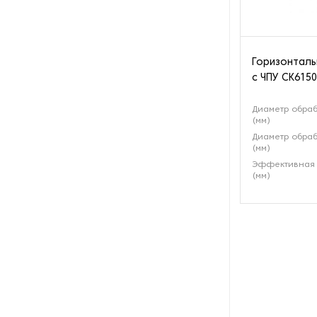
Оборудование для
производства велосипедов
Оборудование для
Горизонталь
производства гаек
с ЧПУ СК6150
Оборудование для
Диаметр обраб
производства изделий из
(мм)
металла
Диаметр обраб
(мм)
Оборудование для
Эффективная 
производства метизов
(мм)
Оборудование для
производства муфт
Оборудование для
растачивания шлицев
Оборудование для
ротационной вытяжки