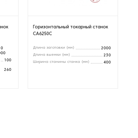
анок
Горизонтальный токарный станок
Го
CA6250C
CZ
Длина заготовки (мм)
Ра
10
2000
000
Длина выемки (мм)
Ди
230
100
Ширина станины станка (мм)
Мо
400
260