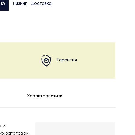
вку
Лизинг
Доставка
Гарантия
Характеристики
бой
х заготовок.