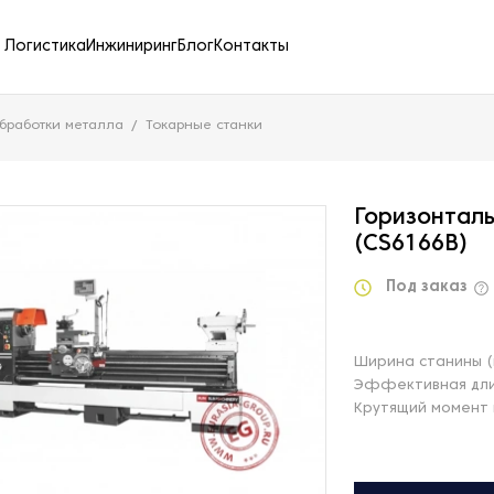
Логистика
Инжиниринг
Блог
Контакты
бработки металла
Токарные станки
Горизонталь
(CS6166B)
Под заказ
Ширина станины (
Эффективная дли
Крутящий момент 