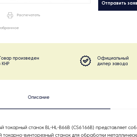
Отправить зая
Распечатать
избранное
Товар произведен
Официальный
в КНР
дилер завода
Описание
й токарный станок BL-HL-B66B (CS6166B) представляет со
 токарно-винторезный станок для обработки металлически