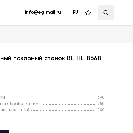
RU
info@eg-mail.ru
ный токарный станок BL-HL-B66B
мм)
390
на обработки (мм)
950
шпинделя (Нм)
1200