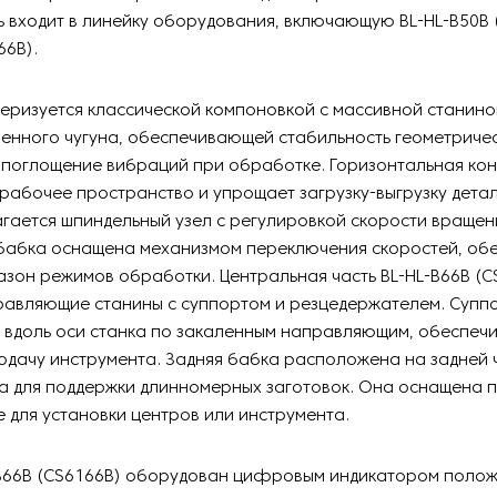
 входит в линейку оборудования, включающую BL-HL-B50B (
66B).
еризуется классической компоновкой с массивной станино
енного чугуна, обеспечивающей стабильность геометриче
 поглощение вибраций при обработке. Горизонтальная к
рабочее пространство и упрощает загрузку-выгрузку детал
гается шпиндельный узел с регулировкой скорости вращен
бабка оснащена механизмом переключения скоростей, о
зон режимов обработки. Центральная часть BL-HL-B66B (C
равляющие станины с суппортом и резцедержателем. Супп
 вдоль оси станка по закаленным направляющим, обеспеч
дачу инструмента. Задняя бабка расположена на задней 
а для поддержки длинномерных заготовок. Она оснащена 
 для установки центров или инструмента.
-B66B (CS6166B) оборудован цифровым индикатором полож