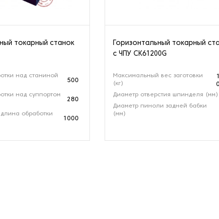
ный токарный станок
Горизонтальный токарный ст
с ЧПУ CK61200G
отки над станиной
Максимальный вес заготовки
500
(кг)
отки над суппортом
Диаметр отверстия шпинделя (мм)
280
Диаметр пиноли задней бабки
длина обработки
(мм)
1000