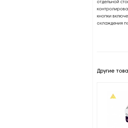
отдельной ст
Оборудование для
изготовления изделий из
контролироват
металла
кнопки включ
охлаждения по
Оборудование для
маркировки
Оборудование для
обработки металлических
профилей
Оборудование для очистки
Другие тов
металлических изделий
Оборудование для очистки
СОЖ
Оборудование для правки и
профилирования абразивных
кругов