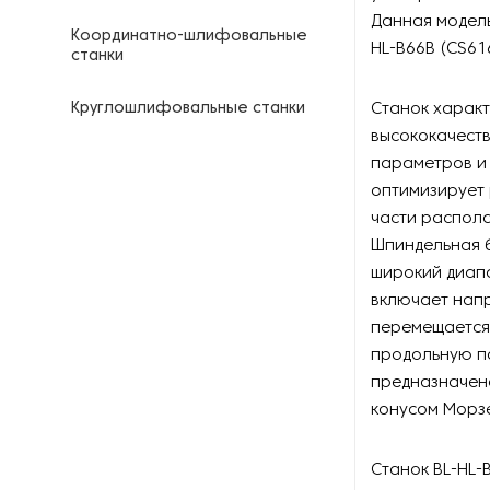
Данная модель
Координатно-шлифовальные
HL-B66B (CS61
станки
Круглошлифовальные станки
Станок характ
высококачеств
Кузнечные молоты
параметров и
оптимизирует 
Ленточнопильные станки
части распола
Шпиндельная 
Ленточные шлифовальные
широкий диапа
станки
включает нап
перемещается
Оборудование для
продольную по
выпрямления двутавровых
балок
предназначен
конусом Морзе
Оборудование для
гальванизации
Станок BL-HL