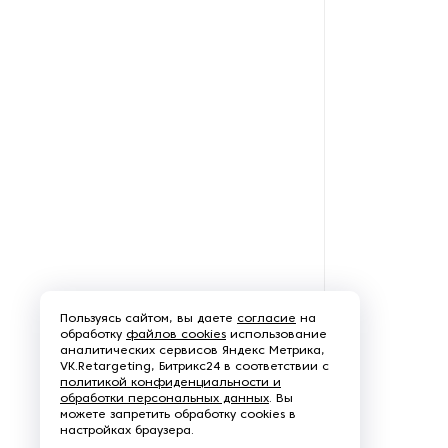
Оборудование для снятия
окалины
Оборудование для
цинкования
Обработка для обработки
углового проката
Пескоструйное
оборудование
Плоскошлифовальные
Пользуясь сайтом, вы даете
согласие
на
станки
обработку
файлов cookies
использование
аналитических сервисов Яндекс Метрика,
VK.Retargeting, Битрикс24 в соответствии с
Промышленные роботы
политикой конфиденциальности и
обработки персональных данных
. Вы
можете запретить обработку cookies в
Протяжные станки
настройках браузера.