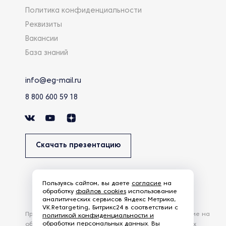
Политика конфиденциальности
Реквизиты
Вакансии
База знаний
info@eg-mail.ru
8 800 600 59 18
Скачать презентацию
Пользуясь сайтом, вы даете
согласие
на
обработку
файлов cookies
использование
аналитических сервисов Яндекс Метрика,
VK.Retargeting, Битрикс24 в соответствии с
Продолжая использовать наш сайт, вы даете согласие на
политикой конфиденциальности и
обработки персональных данных
. Вы
обработку файлов Cookies и других пользовательских