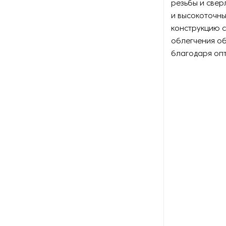
резьбы и свер
Оборудование для
изготовления изделий из
и высокоточн
металла
конструкцию с
облегчения о
Оборудование для
благодаря оп
маркировки
Оборудование для
обработки металлических
профилей
Оборудование для очистки
металлических изделий
Оборудование для очистки
СОЖ
Оборудование для правки и
профилирования абразивных
кругов