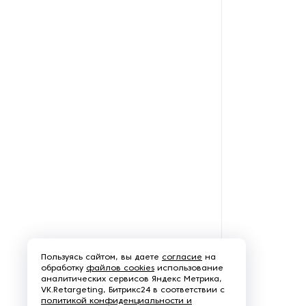
Расточно-наплавочные
комплексы
Резьбонарезное
оборудование
Резьбошлифовальные станки
Сверлильные станки
Станки для гибки
Станки для снятия грата и
заусенцев
Станки для художественной
Пользуясь сайтом, вы даете
согласие
на
ковки
обработку
файлов cookies
использование
аналитических сервисов Яндекс Метрика,
VK.Retargeting, Битрикс24 в соответствии с
Строгальные станки
политикой конфиденциальности и