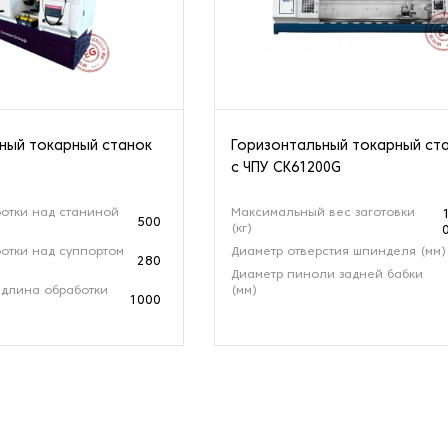
ный токарный станок
Горизонтальный токарный ст
с ЧПУ CK61200G
отки над станиной
Максимальный вес заготовки
500
(кг)
отки над суппортом
Диаметр отверстия шпинделя (мм)
280
Диаметр пиноли задней бабки
длина обработки
(мм)
1000