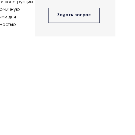
ти конструкции
номичную
Задать вопрос
ями для
вностью