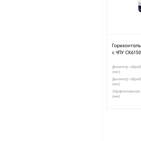
Оборудование для снятия
окалины
Оборудование для
цинкования
Горизонталь
с ЧПУ СК6150
Обработка для обработки
углового проката
Диаметр обраб
(мм)
Пескоструйное
Диаметр обраб
оборудование
(мм)
Эффективная 
(мм)
Плоскошлифовальные
станки
Промышленные роботы
Протяжные станки