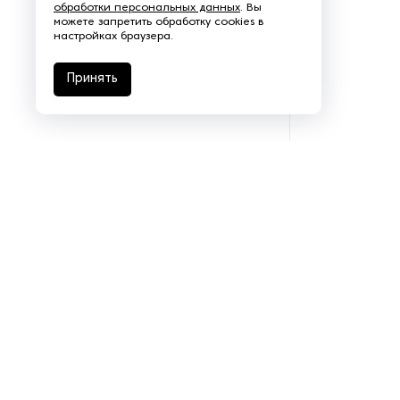
обработки персональных данных
. Вы
можете запретить обработку cookies в
Суперфинишные станки
настройках браузера.
Сушильные шкафы для
Принять
метизов
Токарно-винторезные станки
Токарные обрабатывающие
центры
Токарные станки
Токарные станки с ЧПУ
Фаскосъемные станки
Фланжировочные станки
Подразделения