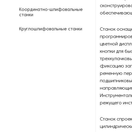
сконструирова
Координатно-шлифовальные
обеспечивающ
станки
Круглошлифовальные станки
Станок оснащ
программиров
Кузнечные молоты
цветной дисп
кнопки для бы
Ленточнопильные станки
трехкулачков
фиксацию заг
Ленточные шлифовальные
ременную пере
станки
подшипниковы
направляющим 
Оборудование для
Инструментал
выпрямления двутавровых
балок
режущего инс
Оборудование для
Станок спроек
гальванизации
цилиндрически