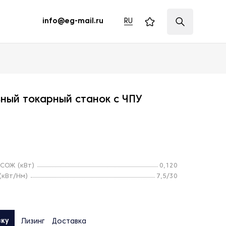
RU
info@eg-mail.ru
ный токарный станок с ЧПУ
СОЖ (кВт)
0,120
(кВт/Нм)
7,5/30
вку
Лизинг
Доставка