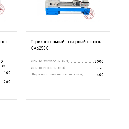
анок
Горизонтальный токарный станок
Го
CA6250C
CZ
Длина заготовки (мм)
Ра
10
2000
000
Длина выемки (мм)
Ди
230
100
Ширина станины станка (мм)
Мо
400
260