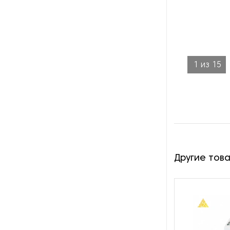
Оборудование для
производства велосипедов
Оборудование для
производства гаек
1
из
15
Оборудование для
производства изделий из
металла
Оборудование для
производства метизов
Оборудование для
Другие тов
производства муфт
Оборудование для
растачивания шлицев
Оборудование для
ротационной вытяжки