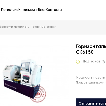
Логистика
Инжиниринг
Блог
Контакты
бработки металла
Токарные станки
Горизонталь
CK6150
Под заказ
Мощность подачи 
Привод шпинделя 
Отправить зая