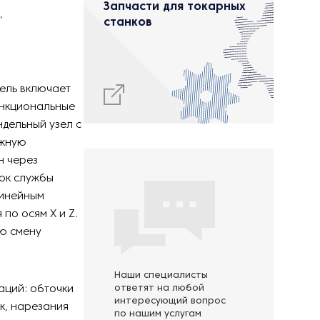
Запчасти для токарных
,
станков
ель включает
ункциональные
ндельный узел с
ежную
н через
рок службы
линейным
по осям X и Z.
ю смену
Наши специалисты
аций: обточки
ответят на любой
интересующий вопрос
к, нарезания
по нашим услугам