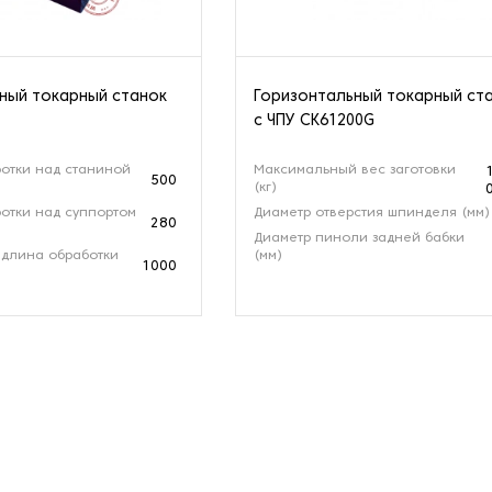
ный токарный станок
Горизонтальный токарный ст
с ЧПУ CK61200G
отки над станиной
Максимальный вес заготовки
500
(кг)
отки над суппортом
Диаметр отверстия шпинделя (мм)
280
Диаметр пиноли задней бабки
длина обработки
(мм)
1000