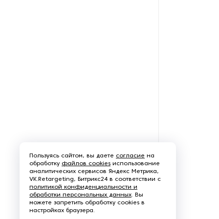
Оборудование для снятия
окалины
Оборудование для
цинкования
Обработка для обработки
углового проката
Пескоструйное
оборудование
Плоскошлифовальные
Пользуясь сайтом, вы даете
согласие
на
станки
обработку
файлов cookies
использование
аналитических сервисов Яндекс Метрика,
VK.Retargeting, Битрикс24 в соответствии с
Промышленные роботы
политикой конфиденциальности и
обработки персональных данных
. Вы
можете запретить обработку cookies в
Протяжные станки
настройках браузера.