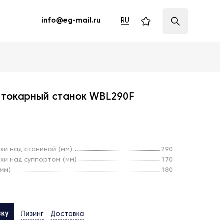
RU
info@eg-mail.ru
 токарный станок WBL290F
и над станиной (мм)
290
и над суппортом (мм)
170
мм)
180
вку
Лизинг
Доставка