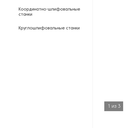
Координатно-шлифовальные
станки
Круглошлифовальные станки
Кузнечные молоты
Ленточнопильные станки
Ленточные шлифовальные
станки
Оборудование для
выпрямления двутавровых
балок
1
из
3
Оборудование для
гальванизации