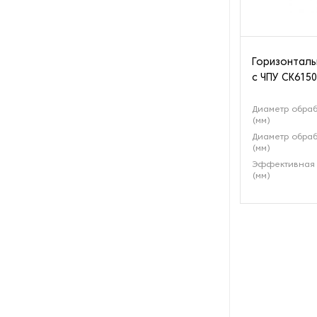
Оборудование для
производства велосипедов
Оборудование для
Горизонталь
производства гаек
с ЧПУ СК6150
Оборудование для
Диаметр обраб
производства изделий из
(мм)
металла
Диаметр обраб
(мм)
Оборудование для
Эффективная 
производства метизов
(мм)
Оборудование для
производства муфт
Оборудование для
растачивания шлицев
Оборудование для
ротационной вытяжки