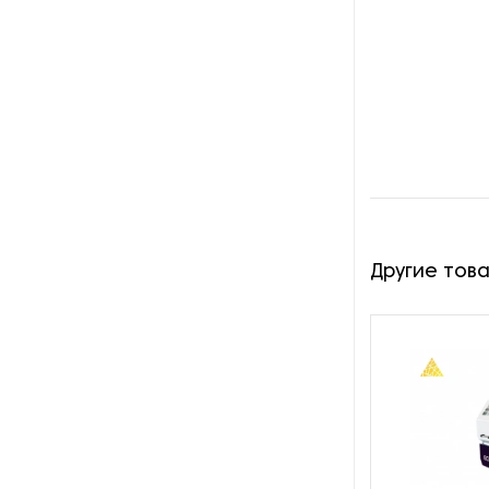
Оборудование для
изготовления изделий из
металла
Оборудование для
маркировки
Оборудование для
обработки металлических
профилей
Оборудование для очистки
Другие тов
металлических изделий
Оборудование для очистки
СОЖ
Оборудование для правки и
профилирования абразивных
кругов