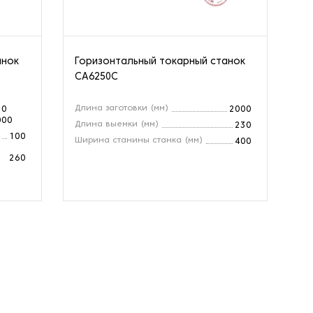
анок
Горизонтальный токарный станок
Го
CA6250C
CZ
Длина заготовки (мм)
Ра
10
2000
000
Длина выемки (мм)
Ди
230
100
Ширина станины станка (мм)
Мо
400
260