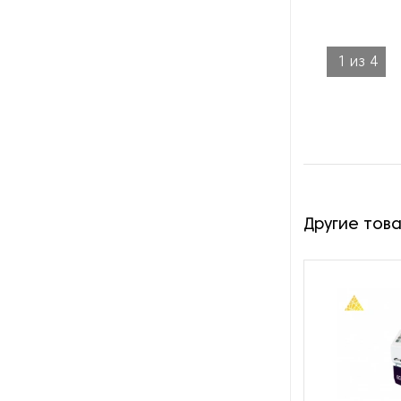
Оборудование для снятия
окалины
1
из
4
Оборудование для
цинкования
Обработка для обработки
углового проката
Пескоструйное
Другие тов
оборудование
Плоскошлифовальные
станки
Промышленные роботы
Протяжные станки