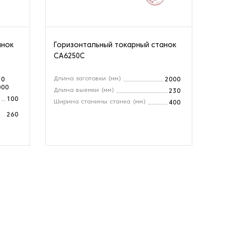
анок
Горизонтальный токарный станок
Го
CA6250C
CZ
Длина заготовки (мм)
Ра
10
2000
000
Длина выемки (мм)
Ди
230
100
Ширина станины станка (мм)
Мо
400
260