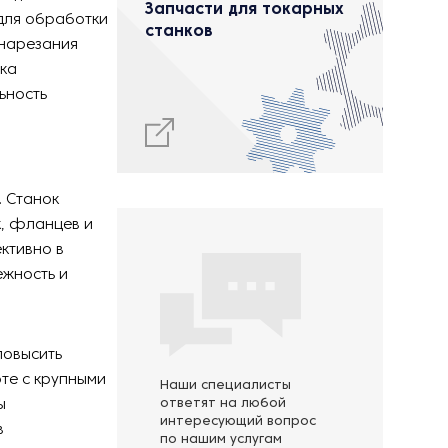
Запчасти для токарных
для обработки
станков
 нарезания
вка
ьность
. Станок
к, фланцев и
ктивно в
ежность и
повысить
те с крупными
Наши специалисты
ы
ответят на любой
интересующий вопрос
в
по нашим услугам