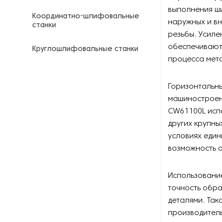
выполнения ши
Координатно-шлифовальные
наружных и вн
станки
резьбы. Усиле
обеспечивают 
Круглошлифовальные станки
процесса мет
Кузнечные молоты
Горизонтальны
Ленточнопильные станки
машиностроени
CW61100L испо
Ленточные шлифовальные
других крупны
станки
условиях един
возможность о
Оборудование для
выпрямления двутавровых
балок
Использование
точность обра
Оборудование для
деталями. Так
гальванизации
производител