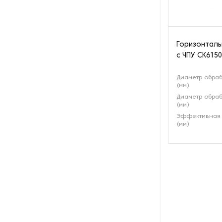
Расточно-наплавочные
комплексы
Резьбонарезное
Горизонталь
оборудование
с ЧПУ СК6150
Резьбошлифовальные станки
Диаметр обраб
(мм)
Диаметр обраб
Сверлильные станки
(мм)
Эффективная 
(мм)
Станки для гибки
Станки для снятия грата и
заусенцев
Станки для художественной
ковки
Строгальные станки