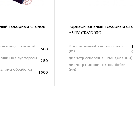
ный токарный станок
Горизонтальный токарный ст
с ЧПУ CK61200G
отки над станиной
Максимальный вес заготовки
500
(кг)
отки над суппортом
Диаметр отверстия шпинделя (мм)
280
Диаметр пиноли задней бабки
длина обработки
(мм)
1000