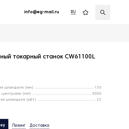
RU
info@eg-mail.ru
ьный токарный станок CW61100L
я шпинделя (мм)
130
 центрами (мм)
5000
ля шпинделя (кВт)
22
вку
Лизинг
Доставка