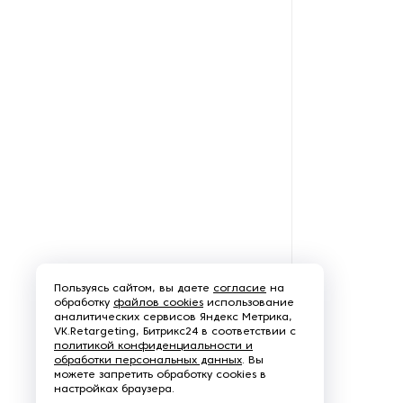
Суперфинишные станки
Сушильные шкафы для
метизов
Токарно-винторезные станки
Токарные обрабатывающие
центры
Токарные станки
Токарные станки с ЧПУ
Пользуясь сайтом, вы даете
согласие
на
обработку
файлов cookies
использование
аналитических сервисов Яндекс Метрика,
Фаскосъемные станки
VK.Retargeting, Битрикс24 в соответствии с
политикой конфиденциальности и
обработки персональных данных
. Вы
Фланжировочные станки
можете запретить обработку cookies в
настройках браузера.