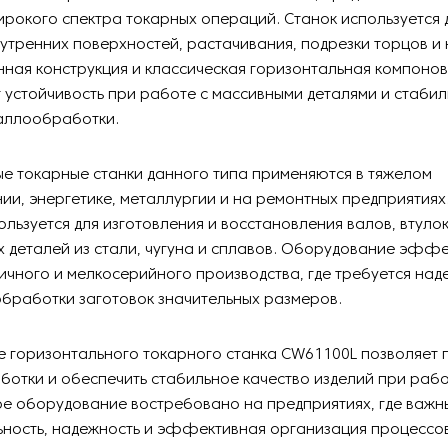
рокого спектра токарных операций. Станок используется 
утренних поверхностей, растачивания, подрезки торцов и
нная конструкция и классическая горизонтальная компоно
устойчивость при работе с массивными деталями и стабил
аллообработки.
е токарные станки данного типа применяются в тяжелом
и, энергетике, металлургии и на ремонтных предприятиях
льзуется для изготовления и восстановления валов, втуло
х деталей из стали, чугуна и сплавов. Оборудование эффе
ичного и мелкосерийного производства, где требуется над
бработки заготовок значительных размеров.
 горизонтального токарного станка CW61100L позволяет 
ботки и обеспечить стабильное качество изделий при рабо
ое оборудование востребовано на предприятиях, где важн
ьность, надежность и эффективная организация процессо