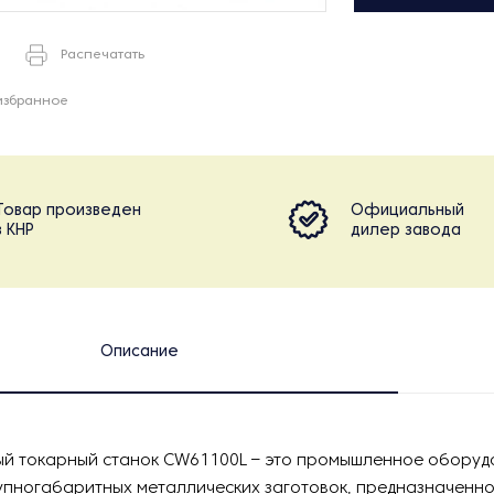
Распечатать
избранное
Товар произведен
Официальный
в КНР
дилер завода
Описание
ый токарный станок CW61100L – это промышленное оборуд
упногабаритных металлических заготовок, предназначенно