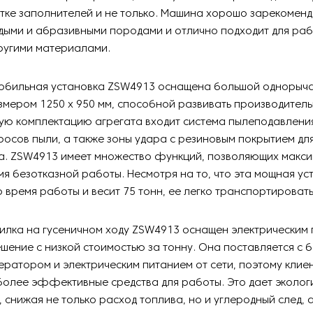
тке заполнителей и не только. Машина хорошо зарекоменд
дыми и абразивными породами и отлично подходит для раб
ругими материалами.
обильная установка ZSW4913 оснащена большой однорыч
мером 1250 x 950 мм, способной развивать производительн
ную комплектацию агрегата входит система пылеподавления
осов пыли, а также зоны удара с резиновым покрытием дл
а. ZSW4913 имеет множество функций, позволяющих макс
мя безотказной работы. Несмотря на то, что эта мощная ус
во время работы и весит 75 тонн, ее легко транспортировать
илка на гусеничном ходу ZSW4913 оснащен электрическим 
шение с низкой стоимостью за тонну. Она поставляется с 
ератором и электрическим питанием от сети, поэтому клие
олее эффективные средства для работы. Это дает эколог
 снижая не только расход топлива, но и углеродный след, 