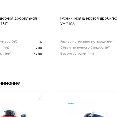
ударная дробильная
Гусеничная щековая дробилк
13IE
YMC106
ункера (м³)
Размер материала на входе (мм)
6
. (мм)
Объем приемного бункера (м³)
200
ки (мм)
Высота загрузки (мм)
3280
внимание