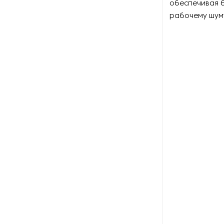
обеспечивая 
рабочему шум
Сортировочное
оборудование для горной
промышленности
Сушилки для руды
Сушильное оборудование
для нерудных материалов
Установки десорбции и
электролиза