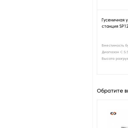
Гусеничная 
станция SP12
Вместимость б
Диапазон C.S.S
Высота разгруз
Обратите 