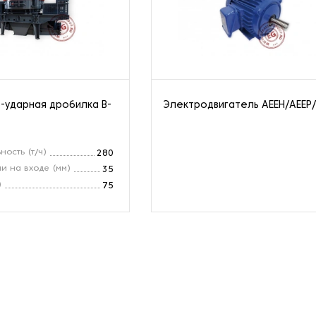
-ударная дробилка B-
Электродвигатель AEEH/AEEP
ность (т/ч)
280
и на входе (мм)
35
)
75