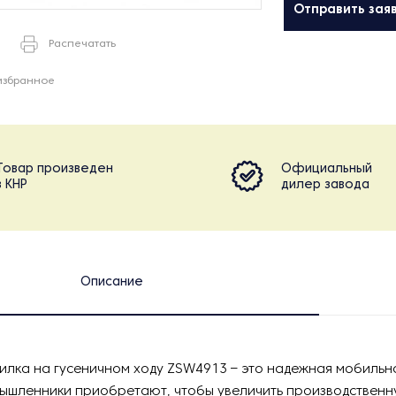
Отправить зая
Распечатать
избранное
Товар произведен
Официальный
в КНР
дилер завода
Описание
лка на гусеничном ходу ZSW4913 – это надежная мобильна
ышленники приобретают, чтобы увеличить производственн