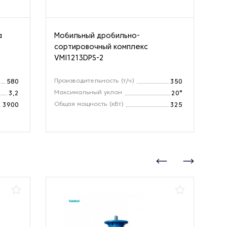
а
Мобильный дробильно-
Др
сортировочный комплекс
ко
VMI1213DPS-2
Производительность (т/ч)
Пр
580
350
Максимальный уклон
Об
3,2
20°
Общая мощность (кВт)
Ра
3900
325
(м