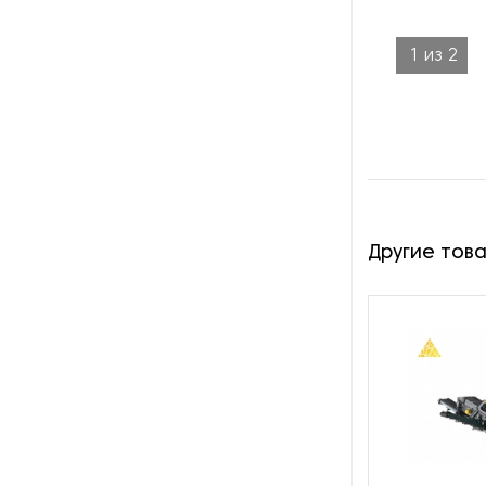
1
из
2
Другие тов