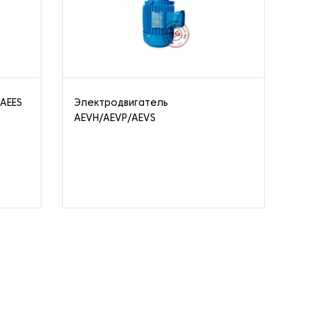
/AEES
Электродвигатель
Од
AEVH/AEVP/AEVS