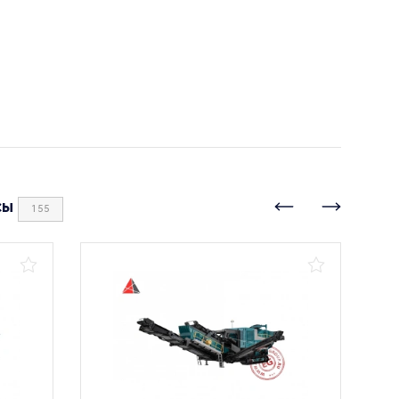
сы
155