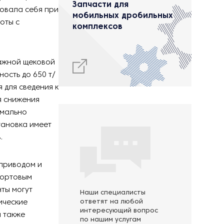
Запчасти для
овала себя при
мобильных дробильных
оты с
комплексов
ажной щековой
ость до 650 т/
 для сведения к
я снижения
имально
тановка имеет
.
приводом и
бортовым
нты могут
Наши специалисты
ические
ответят на любой
интересующий вопрос
а также
по нашим услугам