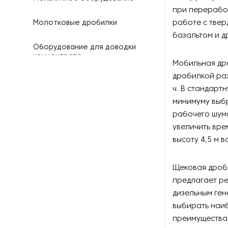
при перерабо
работе с твер
Молотковые дробилки
базальтом и д
Оборудование для доводки
концентрата
Мобильная др
дробилкой раз
Оборудование для
ч. В стандарт
складирования и разгрузки
минимуму выбр
рабочего шум
Печи для обжига минералов
увеличить вре
Промывочное оборудование
высоту 4,5 м 
Роторные дробилки
Щековая дроб
предлагает ре
Системы производства песка
дизельным ген
выбирать наиб
Смесители для рудных
преимущества,
концентратов