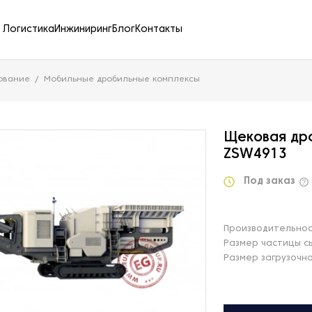
Логистика
Инжиниринг
Блог
Контакты
ование
Мобильные дробильные комплексы
Щековая дро
ZSW4913
Под заказ
Производительнос
Размер частицы с
Размер загрузочно