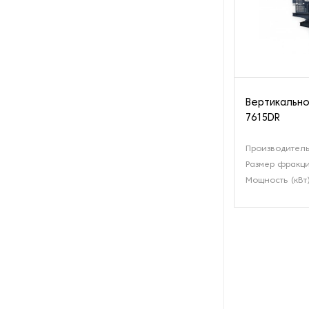
Вертикально
7615DR
Производитель
Размер фракци
Мощность (кВт