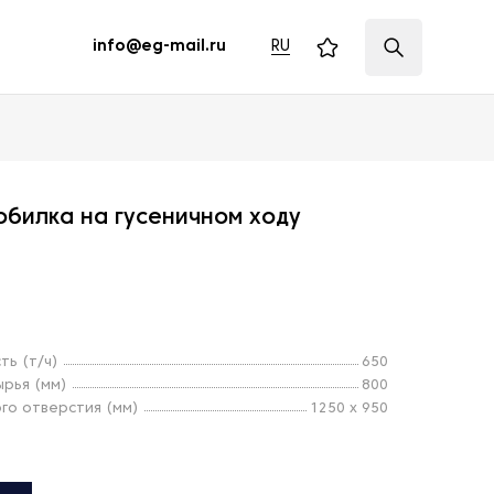
RU
info@eg-mail.ru
билка на гусеничном ходу
ть (т/ч)
650
ырья (мм)
800
го отверстия (мм)
1250 x 950