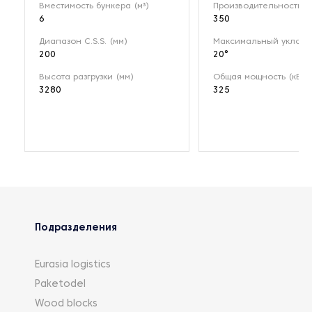
Вместимость бункера (м³)
Производительность (т
6
350
Диапазон C.S.S. (мм)
Максимальный уклон
200
20°
Высота разгрузки (мм)
Общая мощность (кВт)
3280
325
Подразделения
Eurasia logistics
Paketodel
Wood blocks