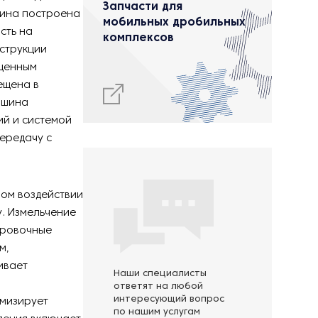
Запчасти для
ашина построена
мобильных дробильных
сть на
комплексов
струкции
ащенным
ещена в
ашина
й и системой
ередачу с
ом воздействии
. Измельчение
еровочные
м,
ивает
Наши специалисты
ответят на любой
интересующий вопрос
мизирует
по нашим услугам