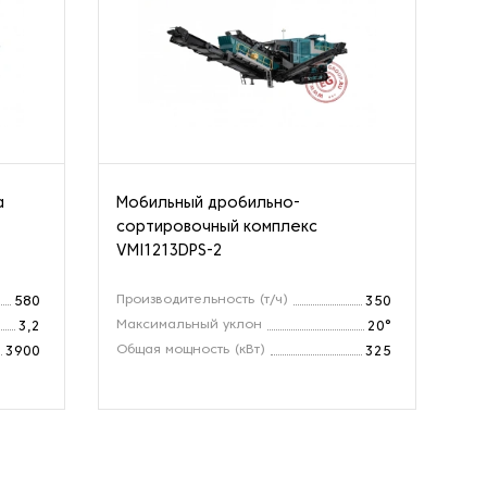
а
Мобильный дробильно-
Др
сортировочный комплекс
ко
VMI1213DPS-2
Производительность (т/ч)
Пр
580
350
Максимальный уклон
Об
3,2
20°
Общая мощность (кВт)
Ра
3900
325
(м