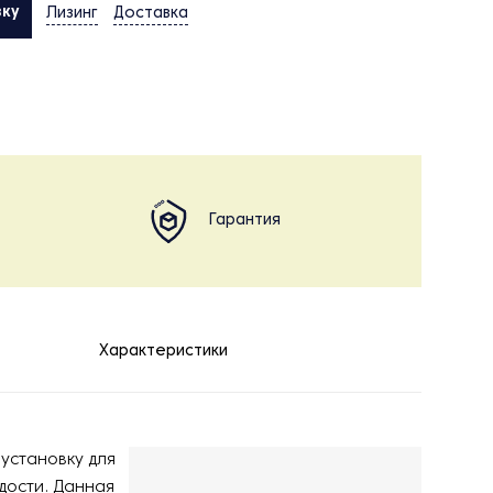
вку
Лизинг
Доставка
Гарантия
Характеристики
установку для
дости. Данная