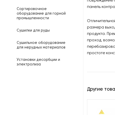
повреждение п
панель контро
Сортировочное
оборудование для горной
промышленности
Отличительной
размера выхо
Сушилки для руды
продукта. Пре
проход, возм
Сушильное оборудование
перебазирован
для нерудных материалов
простоте конс
Установки десорбции и
электролиза
Другие тов