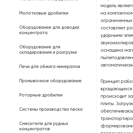
модель являет
на компактно
Молотковые дробилки
ограниченных 
Оборудование для доводки
составляет р
концентрата
ударными элем
звукоизолиро
Оборудование для
оснащена маг
складирования и разгрузки
пылеподавлен
автоматическ
Печи для обжига минералов
Промывочное оборудование
Принцип рабо
вращающихся 
Роторные дробилки
происходит з
плиты. Загруз
Системы производства песка
обеспечивающ
транспортиро
Смесители для рудных
формирования
концентратов