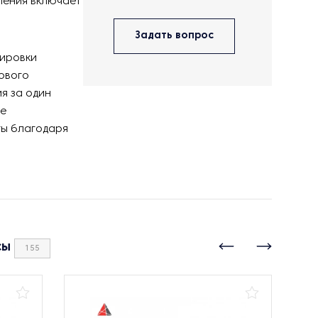
ления включает
Задать вопрос
лировки
ового
я за один
ое
ты благодаря
сы
155