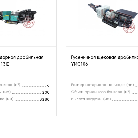
ударная дробильная
Гусеничная щековая дробилк
13IE
YMC106
ункера (м³)
Размер материала на входе (мм)
6
. (мм)
Объем приемного бункера (м³)
200
ки (мм)
Высота загрузки (мм)
3280