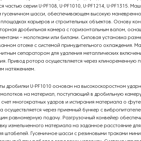
ся частью серии U-PF108, U-PF1010, U-PF1214, U-PF1315. М
м гусеничном шасси, обеспечивающем высокую маневренно
площадках карьеров и строительных объектов. Основу кон
оторная дробильная камера с горизонтальным валом, осн
ентами – молотками или билами. Силовая установка разм
ванном отсеке с системой принудительного охлаждения. М
нитным сепаратором для удаления металлических включени
ия. Привод ротора осуществляется через клиноременную п
им натяжением.
ты дробилки U-PF1010 основан на высокоскоростном ударн
молотков на материал, поступающий в дробильную камеру
а счет многократных ударов и истирания материала о фут
ка осуществляется через приемный бункер с вибропитателе
им равномерную подачу. Разгрузочный конвейер обеспеч
вку измельченного материала на заданное расстояние для
 штабелей. Гусеничное шасси с резиновыми траками мини