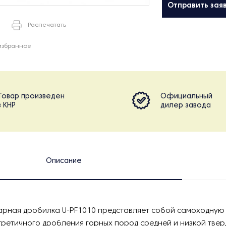
Отправить зая
Распечатать
избранное
Товар произведен
Официальный
в КНР
дилер завода
Описание
рная дробилка U-PF1010 представляет собой самоходную 
третичного дробления горных пород средней и низкой твер