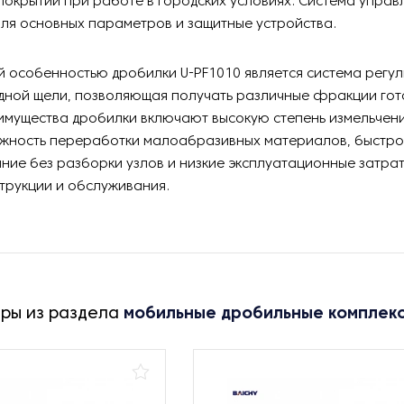
окрытий при работе в городских условиях. Система управ
ля основных параметров и защитные устройства.
 особенностью дробилки U-PF1010 является система регу
дной щели, позволяющая получать различные фракции гот
имущества дробилки включают высокую степень измельчени
ожность переработки малоабразивных материалов, быстр
ие без разборки узлов и низкие эксплуатационные затра
трукции и обслуживания.
ары из раздела
мобильные дробильные комплек