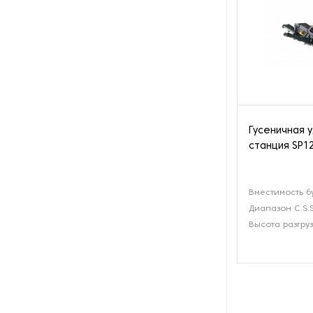
Гусеничная 
станция SP12
Вместимость б
Диапазон C.S.S
Высота разгруз