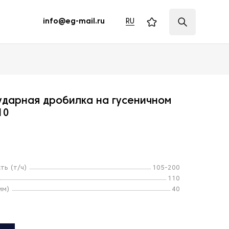
RU
info@eg-mail.ru
ударная дробилка на гусеничном
10
ть (т/ч)
105-200
110
мм)
40