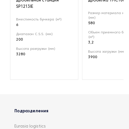
дробильная станция
дробилка YMC106
SP1213IE
Размер материала на 
(мм)
Вместимость бункера (м³)
580
6
Объем приемного бун
Диапазон C.S.S. (мм)
(м³)
200
3,2
Высота разгрузки (мм)
Высота загрузки (мм)
3280
3900
Подразделения
Eurasia logistics