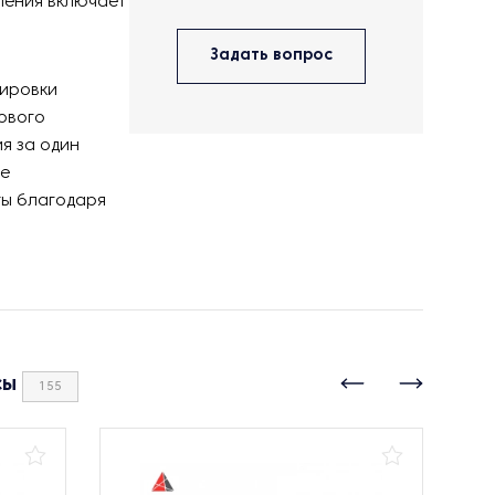
ления включает
Задать вопрос
лировки
ового
я за один
ое
ты благодаря
сы
155