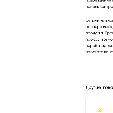
повреждение п
панель контро
Сортировочное
оборудование для горной
промышленности
Отличительной
размера выхо
Сушилки для руды
продукта. Пре
проход, возм
Сушильное оборудование
перебазирован
для нерудных материалов
простоте конс
Установки десорбции и
электролиза
Другие тов