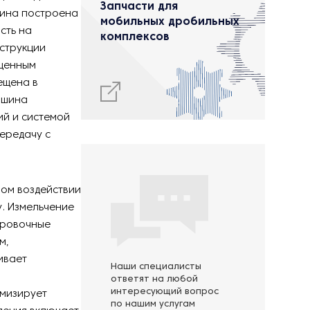
Запчасти для
ашина построена
мобильных дробильных
сть на
комплексов
струкции
ащенным
ещена в
ашина
й и системой
ередачу с
ом воздействии
. Измельчение
еровочные
м,
ивает
Наши специалисты
ответят на любой
интересующий вопрос
мизирует
по нашим услугам