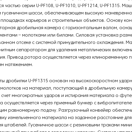
ся частью серии U-PF108, U-PF1010, U-PF1214, U-PF1315. М
м гусеничном шасси, обеспечивающем высокую маневренно
площадках карьеров и строительных объектов. Основу кон
оторная дробильная камера с горизонтальным валом, осн
ентами – молотками или билами. Силовая установка разм
ванном отсеке с системой принудительного охлаждения. М
нитным сепаратором для удаления металлических включени
ия. Привод ротора осуществляется через клиноременную п
им натяжением.
ты дробилки U-PF1315 основан на высокоскоростном ударн
молотков на материал, поступающий в дробильную камеру
а счет многократных ударов и истирания материала о фут
ка осуществляется через приемный бункер с вибропитателе
им равномерную подачу. Разгрузочный конвейер обеспеч
вку измельченного материала на заданное расстояние для
 штабелей. Гусеничное шасси с резиновыми траками мини