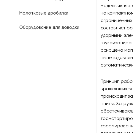
модель являет
на компактно
Молотковые дробилки
ограниченных 
Оборудование для доводки
составляет р
концентрата
ударными элем
звукоизолиро
Оборудование для
оснащена маг
складирования и разгрузки
пылеподавлен
автоматическ
Печи для обжига минералов
Промывочное оборудование
Принцип рабо
вращающихся 
Роторные дробилки
происходит з
плиты. Загруз
Системы производства песка
обеспечивающ
транспортиро
Смесители для рудных
формирования
концентратов