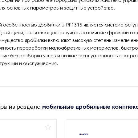
окрытий при работе в городских условиях. Система управ
ля основных параметров и защитные устройства.
 особенностью дробилки U-PF1315 является система регу
дной щели, позволяющая получать различные фракции гот
имущества дробилки включают высокую степень измельчени
ожность переработки малоабразивных материалов, быстр
ие без разборки узлов и низкие эксплуатационные затра
трукции и обслуживания.
ары из раздела
мобильные дробильные комплек