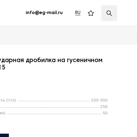
RU
info@eg-mail.ru
ударная дробилка на гусеничном
15
ть (т/ч)
200-500
250
мм)
50