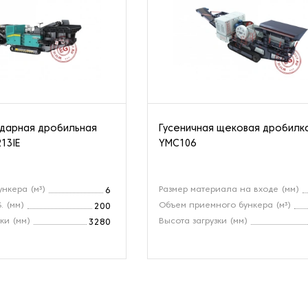
ударная дробильная
Гусеничная щековая дробилк
13IE
YMC106
ункера (м³)
Размер материала на входе (мм)
6
. (мм)
Объем приемного бункера (м³)
200
ки (мм)
Высота загрузки (мм)
3280