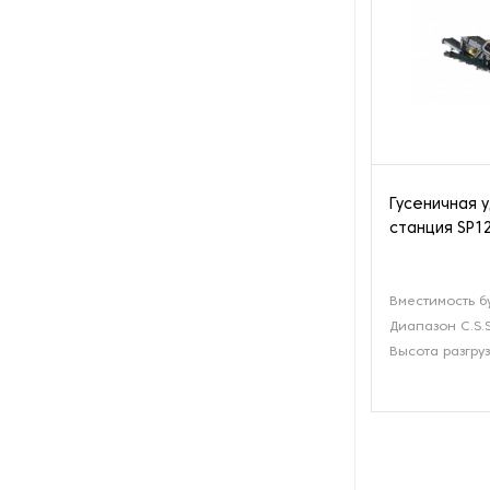
Гусеничная 
станция SP12
Вместимость б
Диапазон C.S.S
Высота разгруз