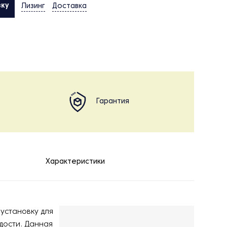
вку
Лизинг
Доставка
Гарантия
Характеристики
установку для
дости. Данная