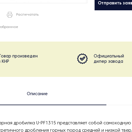
Отправить зая
Распечатать
избранное
Товар произведен
Официальный
в КНР
дилер завода
Описание
рная дробилка U-PF1315 представляет собой самоходную 
третичного дробления горных пород средней и низкой твер