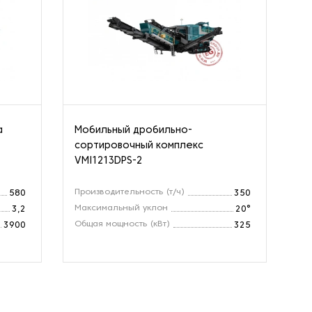
а
Мобильный дробильно-
Др
сортировочный комплекс
ко
VMI1213DPS-2
Производительность (т/ч)
Пр
580
350
Максимальный уклон
Об
3,2
20°
Общая мощность (кВт)
Ра
3900
325
(м