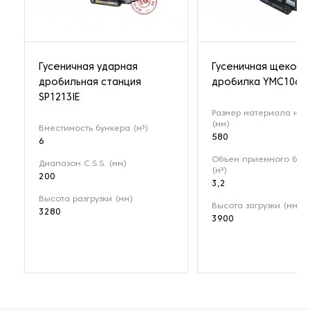
Гусеничная ударная
Гусеничная щекова
дробильная станция
дробилка YMC106
SP1213IE
Размер материала на 
(мм)
Вместимость бункера (м³)
580
6
Объем приемного бун
Диапазон C.S.S. (мм)
(м³)
200
3,2
Высота разгрузки (мм)
Высота загрузки (мм)
3280
3900