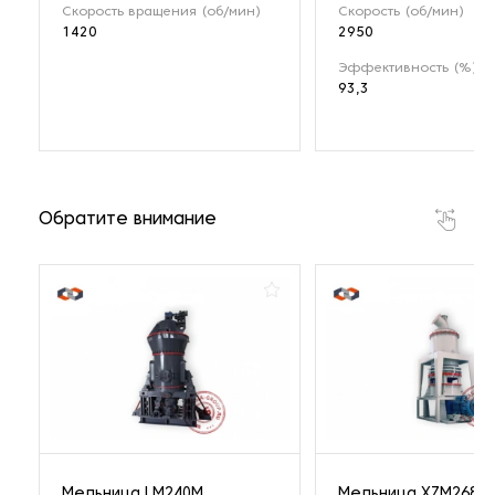
Скорость вращения (об/мин)
Скорость (об/мин)
1420
2950
Эффективность (%)
93,3
Обратите внимание
Мельница LM240M
Мельница XZM268