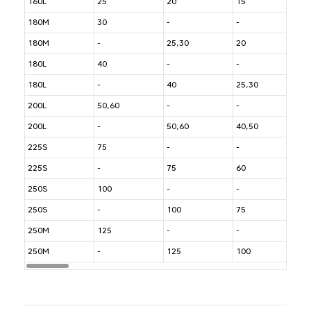
160L
25
20
15
6
180M
30
-
-
6
180M
-
25,30
20
6
180L
40
-
-
7
180L
-
40
25,30
7
200L
50,60
-
-
7
200L
-
50,60
40,50
8
225S
75
-
-
7
225S
-
75
60
8
250S
100
-
-
8
250S
-
100
75
9
250M
125
-
-
9
250M
-
125
100
9