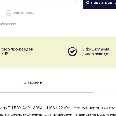
Отправить зая
Распечатать
избранное
Товар произведен
Официальный
в КНР
дилер завода
Описание
ель ТМ БЭЗ АИР 180S4 IM1081 22 кВт – это асинхронный т
ель, предназначенный для приведения в действие различны