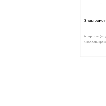
производства азота
Оборудование для
производства свечей
Электромото
Оборудование для
производства фурнитуры
Мощность (л.с/
Скорость вращ
Оборудование для растяжки
рыболовной сети
Оборудование производства
восковых карандашей
Осушители и увлажнители
Охлаждающие конвейеры
Парогенераторы