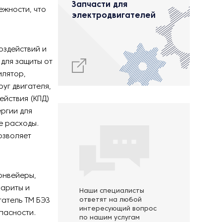
Запчасти для
ежности, что
электродвигателей
оздействий и
 для защиты от
илятор,
уг двигателя,
ействия (КПД)
ргии для
е расходы.
озволяет
онвейеры,
бариты и
Наши специалисты
гатель ТМ БЭЗ
ответят на любой
интересующий вопрос
пасности.
по нашим услугам