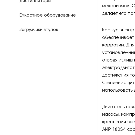
Дистилляторы
механизмов. 
делает его п
Емкостное оборудование
Загрузчики втулок
Корпус электр
обеспечивает 
Калориферы
коррозии. Для
установленный
Компрессоры для
отводя излишн
нефтегазовой
электродвигат
промышленности
достижения то
Степень защит
Контрольно-измерительные
приборы
использовать 
Нагреватели для бочек и
Двигатель под
контейнеров
насосы, компр
крепления эле
Насосы
АИР 180S4
соо