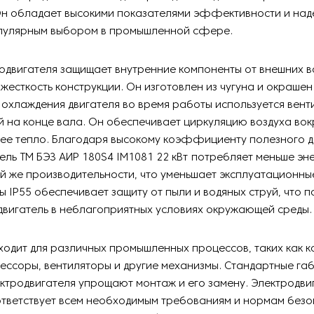
Он обладает высокими показателями эффективности и над
опулярным выбором в промышленной сфере.
одвигателя защищает внутренние компоненты от внешних в
жесткость конструкции. Он изготовлен из чугуна и окрашен
 охлаждения двигателя во время работы используется вент
 на конце вала. Он обеспечивает циркуляцию воздуха вокр
ее тепло. Благодаря высокому коэффициенту полезного д
ель ТМ БЭЗ АИР 180S4 IM1081 22 кВт
потребляет меньше эне
й же производительности, что уменьшает эксплуатационны
ы IP55 обеспечивает защиту от пыли и водяных струй, что п
двигатель в неблагоприятных условиях окружающей среды.
ходит для различных промышленных процессов, таких как к
ессоры, вентиляторы и другие механизмы. Стандартные га
ктродвигателя упрощают монтаж и его замену. Электродви
тветствует всем необходимым требованиям и нормам безо