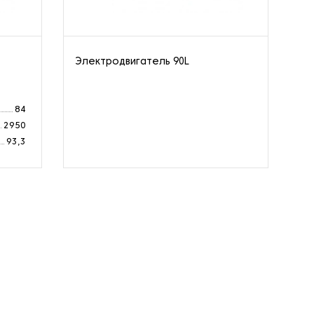
Электродвигатель 90L
Эл
Мо
84
Ск
2950
Си
93,3