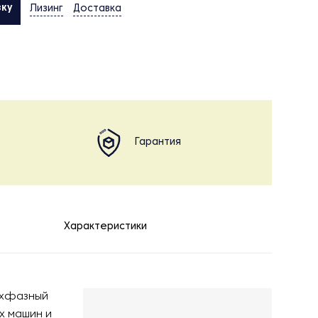
вку
Лизинг
Доставка
Гарантия
Характеристики
рехфазный
х машин и