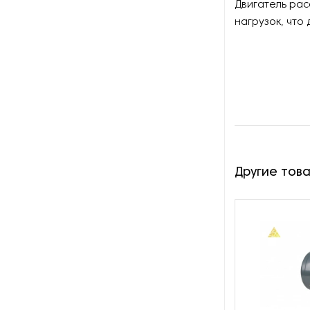
Двигатель ра
Оборудование для
восстановления щеток
нагрузок, что
Оборудование для намотки
веревки
Оборудование для намотки
лески
Оборудование для
обслуживания конвейеров
Другие тов
Оборудование для
перемотки рулонных
материалов
Оборудование для
перфорации конвейерной
ленты
Оборудование для