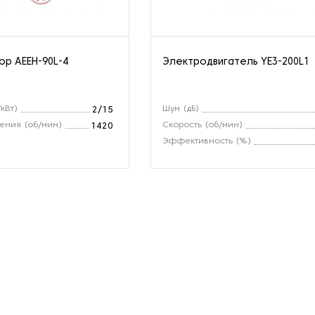
р AEEH-90L-4
Электродвигатель YE3-200L1
кВт)
Шум (дБ)
2/15
ения (об/мин)
Скорость (об/мин)
1420
Эффективность (%)