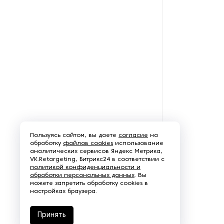
Пароочистители
Пищевые и технологические
смесители
Пластинчатые
теплообменники
Порошковые питатели
Промышленные
отопительные котлы
Пользуясь сайтом, вы даете
согласие
на
обработку
файлов cookies
использование
аналитических сервисов Яндекс Метрика,
Промышленные пылесосы
VK.Retargeting, Битрикс24 в соответствии с
политикой конфиденциальности и
обработки персональных данных
. Вы
Растариватели
можете запретить обработку cookies в
настройках браузера.
Резервуары для хранения
газа
Принять