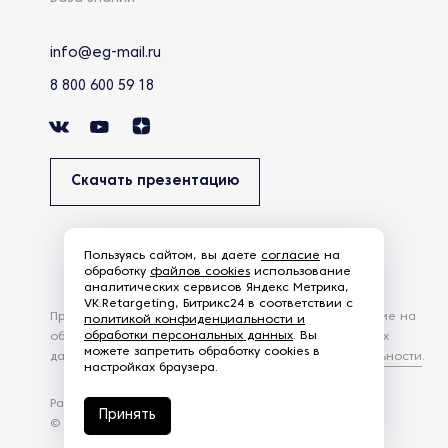
info@eg-mail.ru
8 800 600 59 18
Скачать презентацию
Пользуясь сайтом, вы даете
согласие
на
обработку
файлов cookies
использование
аналитических сервисов Яндекс Метрика,
VK.Retargeting, Битрикс24 в соответствии с
Продолжая использовать наш сайт, вы даете согласие на
политикой конфиденциальности и
обработки персональных данных
. Вы
обработку файлов Cookies и других пользовательских
можете запретить обработку cookies в
данных, в соответствии с
Политикой конфиденциальности
.
настройках браузера.
Разработка сайта —
студия Z-Labs
Принять
© 2026 – Eurasia Group. Все права защищены