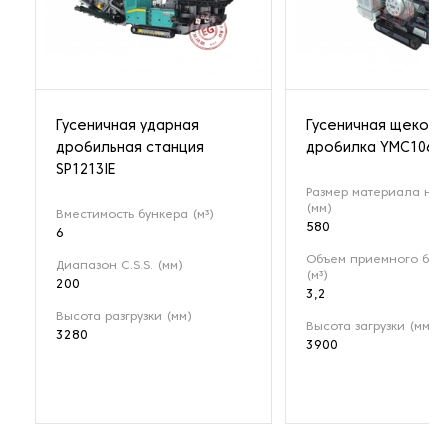
Гусеничная ударная
Гусеничная щекова
дробильная станция
дробилка YMC106
SP1213IE
Размер материала на 
(мм)
Вместимость бункера (м³)
580
6
Объем приемного бун
Диапазон C.S.S. (мм)
(м³)
200
3,2
Высота разгрузки (мм)
Высота загрузки (мм)
3280
3900