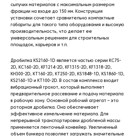
сыпучих материалов с максимальным размером
фракции на входе до 150 мм. Конструкция
установки сочетает сравнительно компактные
габариты для такого типа оборудования и высокую
производительность, что делает ее
универсальным решением для строительных
площадок, карьеров и т.п.
Дробилка KS2160-1D является частью серии KC75-
2D, KC160-2D, KF1214-2D, KF1315-2D, KF1318-2D,
KH300-2D, KT160-2D, KT250-2D, KS1848-1D, KS1860-1D,
KS2160-1D и KT100-2D. В состав комплекса входит
вибрационный грохот, который выполняет
предварительное рассевание и подачу материала
в рабочую зону. Основной рабочий агрегат – это
роторная дробилка. Она обеспечивает
эффективное измельчение материала. Для
непрерывной транспортировки дробленой массы
применяется ленточный конвейер. Увеличенный
объем бункера позволяет загружать значительные