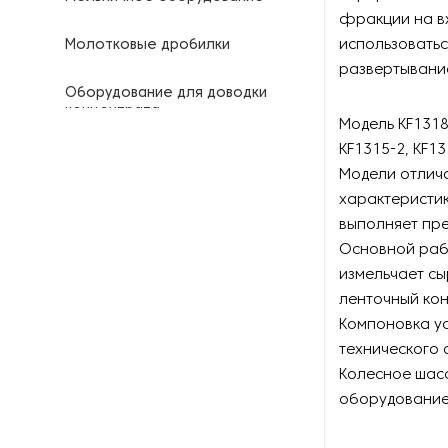
фракции на вх
использоватьс
Молотковые дробилки
развертывани
Оборудование для доводки
концентрата
Модель KF1318
KF1315-2, KF13
Оборудование для
Модели отлич
складирования и разгрузки
характеристик
выполняет пре
Печи для обжига минералов
Основной раб
Промывочное оборудование
измельчает сы
ленточный кон
Роторные дробилки
Компоновка ус
технического 
Системы производства песка
Колесное шас
оборудование
Смесители для рудных
концентратов