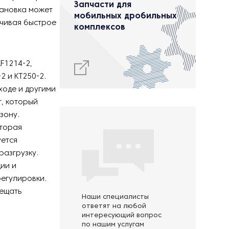
Запчасти для
тановка может
мобильных дробильных
ечивая быстрое
комплексов
F1214-2,
2 и KT250-2.
оде и другими
, который
зону.
оторая
уется
разгрузку.
ии и
регулировки.
ещать
Наши специалисты
ответят на любой
интересующий вопрос
по нашим услугам