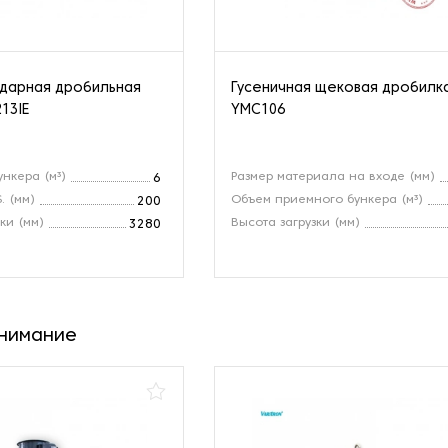
ударная дробильная
Гусеничная щековая дробилк
13IE
YMC106
ункера (м³)
Размер материала на входе (мм)
6
. (мм)
Объем приемного бункера (м³)
200
ки (мм)
Высота загрузки (мм)
3280
внимание