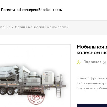
Логистика
Инжиниринг
Блог
Контакты
ование
Мобильные дробильные комплексы
Мобильная 
колесном ша
Под заказ
Размер фракции н
Вибрационный гр
Роторная дробил