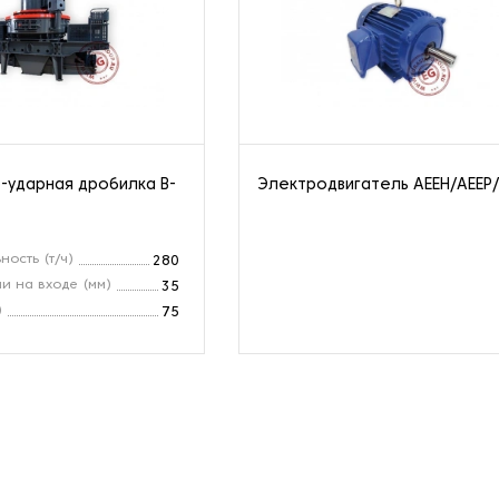
-ударная дробилка B-
Электродвигатель AEEH/AEEP
ность (т/ч)
280
и на входе (мм)
35
)
75