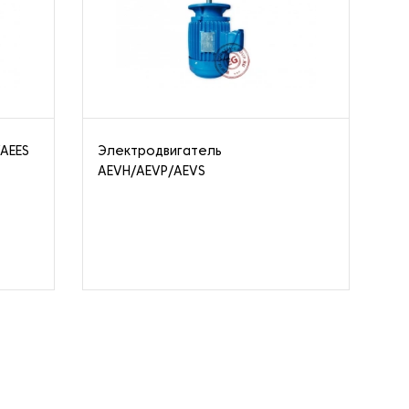
/AEES
Электродвигатель
Од
AEVH/AEVP/AEVS