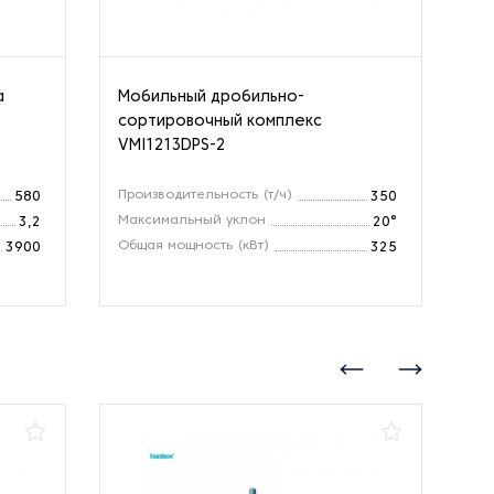
а
Мобильный дробильно-
Др
сортировочный комплекс
ко
VMI1213DPS-2
Производительность (т/ч)
Пр
580
350
Максимальный уклон
Об
3,2
20°
Общая мощность (кВт)
Ра
3900
325
(м