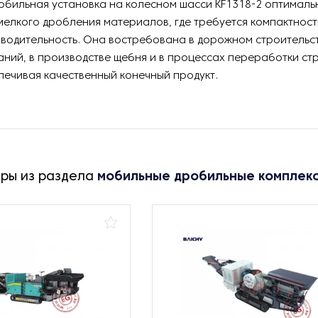
бильная установка на колесном шасси KF1318-2 оптималь
мелкого дробления материалов, где требуется компактност
водительность. Она востребована в дорожном строительст
аний, в производстве щебня и в процессах переработки ст
печивая качественный конечный продукт.
ары из раздела
мобильные дробильные комплек