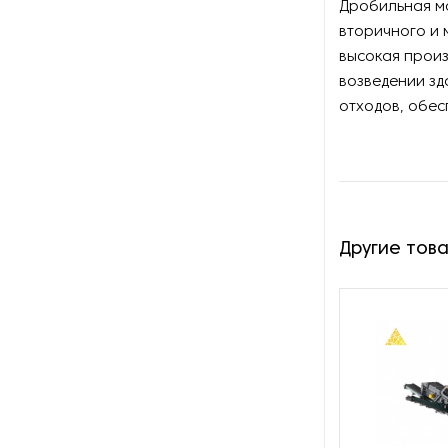
Дробильная мо
вторичного и 
Сортировочное
оборудование для горной
высокая произ
промышленности
возведении зд
отходов, обес
Сушилки для руды
Сушильное оборудование
для нерудных материалов
Установки десорбции и
Другие тов
электролиза