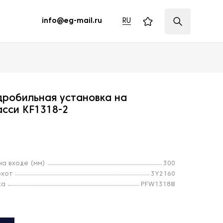
RU
info@eg-mail.ru
дробильная установка на
сси KF1318-2
а входе (мм)
300
охот
3Y2160
ка
PFW1318Ⅲ