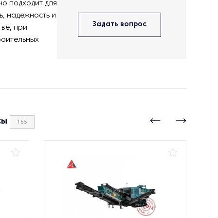
но подходит для
ь, надежность и
Задать вопрос
ве, при
роительных
сы
155