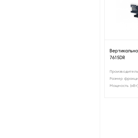
Вертикально
7615DR
Производитель
Размер фракци
Мощность (кВт