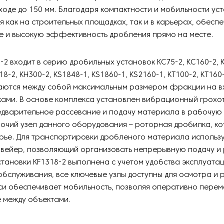
оде до 150 мм. Благодаря компактности и мобильности ус
я как на строительных площадках, так и в карьерах, обесп
е и высокую эффективность дробления прямо на месте.
-2 входит в серию дробильных установок KC75-2, KC160-2, K
18-2, KH300-2, KS1848-1, KS1860-1, KS2160-1, KT100-2, KT160-
аются между собой максимальным размером фракции на вх
ами. В основе комплекса установлен вибрационный грохот
дварительное рассевание и подачу материала в рабочую 
очий узел данного оборудования – роторная дробилка, к
рье. Для транспортировки дробленого материала использ
вейер, позволяющий организовать непрерывную подачу и 
тановки KF1318-2 выполнена с учетом удобства эксплуатац
обслуживания, все ключевые узлы доступны для осмотра и 
си обеспечивает мобильность, позволяя оперативно перем
 между объектами.