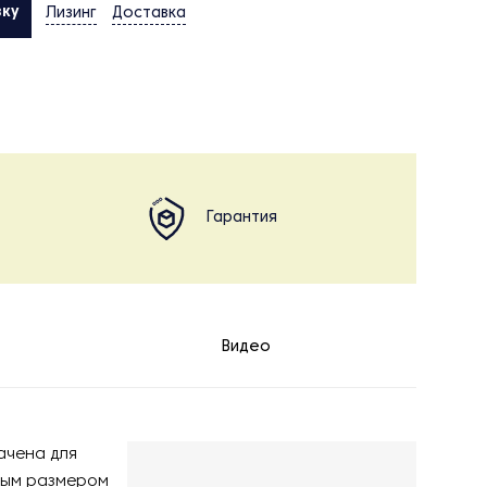
вку
Лизинг
Доставка
Гарантия
Видео
ачена для
ьным размером