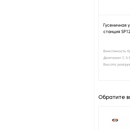
Гусеничная 
станция SP12
Вместимость б
Диапазон C.S.S
Высота разгруз
Обратите 