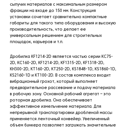
сыпучих материалов с максимальным размером
фракции на входе до 150 мм. Конструкция
установки сочетает сравнительно компактные
габариты для такого типа оборудования и высокую
производительность, что делает ее
универсальным решением для строительных
площадок, карьеров и т.п.
Дробилка KF1214-2D является частью серии KC75-
2D, KC160-2D, KF1214-2D, KF1315-2D, KF1318-2D,
KH300-2D, KT160-2D, KT250-2D, KS1848-1D, KS1860-1D,
KS2160-1D и KT100-2D. В состав комплекса входит
вибрационный грохот, который выполняет
предварительное рассевание и подачу материала
в рабочую зону. Основной рабочий агрегат – это
роторная дробилка. Она обеспечивает
эффективное измельчение материала. Для
непрерывной транспортировки дробленой массы
применяется ленточный конвейер. Увеличенный
объем бункера позволяет загружать значительные