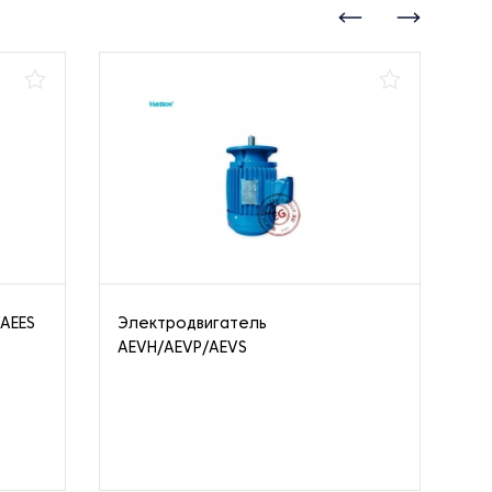
/AEES
Электродвигатель
Од
AEVH/AEVP/AEVS