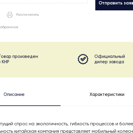
Отправить зая
Распечатать
избранное
Товар произведен
Официальный
в КНР
дилер завода
Описание
Характеристики
стущий спрос на экологичность, гибкость процессов и боле
ность китайская компания представляет мобильный колес