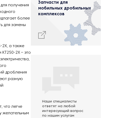
Запчасти для
 для получения
мобильных дробильных
ходного
комплексов
едлагает более
ь для замены
-2X, а также
 KT250-2X – это
электричества,
ого
ий дробления
меют разную
ей
Наши специалисты
, что легче
ответят на любой
интересующий вопрос
му желательным
по нашим услугам