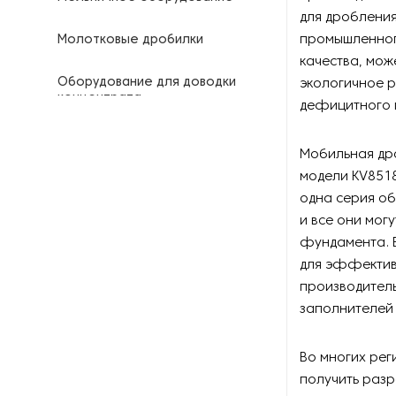
для дроблени
промышленног
Молотковые дробилки
качества, мож
Оборудование для доводки
экологичное р
концентрата
дефицитного 
Оборудование для
Мобильная дро
складирования и разгрузки
модели KV8518
одна серия об
Печи для обжига минералов
и все они мог
Промывочное оборудование
фундамента. 
для эффективн
Роторные дробилки
производитель
заполнителей
Системы производства песка
Во многих рег
Смесители для рудных
получить разр
концентратов