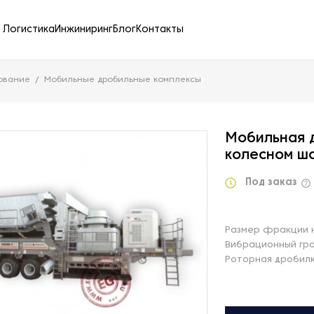
Логистика
Инжиниринг
Блог
Контакты
ование
Мобильные дробильные комплексы
Мобильная 
колесном ш
Под заказ
Размер фракции н
Вибрационный гр
Роторная дробил