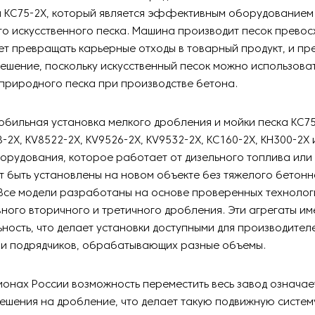
я KC75-2X, который является эффективным оборудованием
о искусственного песка. Машина производит песок превос
ет превращать карьерные отходы в товарный продукт, и пр
ешение, поскольку искусственный песок можно использоват
природного песка при производстве бетона.
бильная установка мелкого дробления и мойки песка KC75
-2X, KV8522-2X, KV9526-2X, KV9532-2X, KC160-2X, KH300-2X и
орудования, которое работает от дизельного топлива или 
ут быть установлены на новом объекте без тяжелого бетонн
Все модели разработаны на основе проверенных технолог
ого вторичного и третичного дробления. Эти агрегаты и
ность, что делает установки доступными для производител
 и подрядчиков, обрабатывающих разные объемы.
ионах России возможность переместить весь завод означает
ешения на дробление, что делает такую подвижную систе