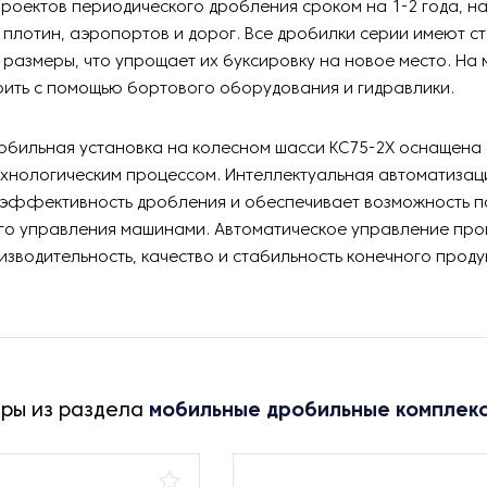
роектов периодического дробления сроком на 1-2 года, н
 плотин, аэропортов и дорог. Все дробилки серии имеют с
размеры, что упрощает их буксировку на новое место. На 
ить с помощью бортового оборудования и гидравлики.
обильная установка на колесном шасси KC75-2X оснащена
ехнологическим процессом. Интеллектуальная автоматизац
 эффективность дробления и обеспечивает возможность п
го управления машинами. Автоматическое управление пр
зводительность, качество и стабильность конечного проду
ары из раздела
мобильные дробильные комплек