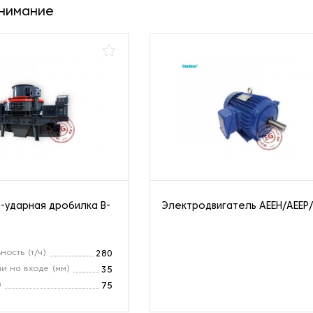
внимание
-ударная дробилка B-
Электродвигатель AEEH/AEEP
ность (т/ч)
280
и на входе (мм)
35
)
75