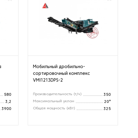
а
Мобильный дробильно-
Др
сортировочный комплекс
ко
VMI1213DPS-2
Производительность (т/ч)
Пр
580
350
Максимальный уклон
Об
3,2
20°
Общая мощность (кВт)
Ра
3900
325
(м