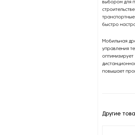
выбором для п
строительстве
Сортировочное
оборудование для горной
транспортные 
промышленности
быстро настро
Сушилки для руды
Мобильная др
управления т
Сушильное оборудование
для нерудных материалов
оптимизирует
дистанционно
Установки десорбции и
повышает прои
электролиза
Другие тов