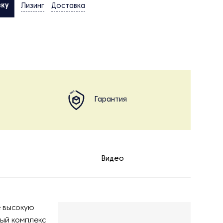
вку
Лизинг
Доставка
Гарантия
Видео
е высокую
ный комплекс