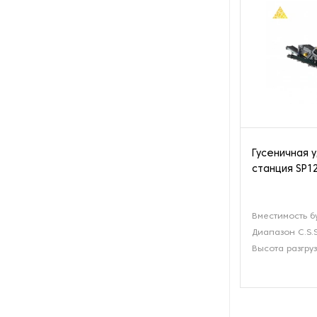
Гусеничная 
станция SP12
Вместимость б
Диапазон C.S.S
Высота разгруз