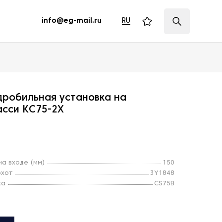
RU
info@eg-mail.ru
дробильная установка на
асси KC75-2X
а входе (мм)
150
охот
3Y1848
ка
CS75B