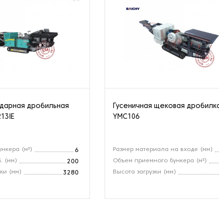
ударная дробильная
Гусеничная щековая дробилк
13IE
YMC106
ункера (м³)
Размер материала на входе (мм)
6
. (мм)
Объем приемного бункера (м³)
200
ки (мм)
Высота загрузки (мм)
3280