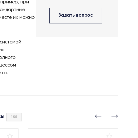
апример, при
тандартные
Задать вопрос
месте их можно
 системой
ия
олного
оцессом
кта.
сы
155