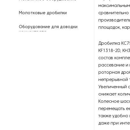
максимальным 
сравнительно 
Молотковые дробилки
производитель
Оборудование для доводки
площадок, карь
концентрата
Дробилка KC75
Оборудование для
KF1318-2D, KH3
складирования и разгрузки
состав компле
рассевание и 
Печи для обжига минералов
роторная дро
Промывочное оборудование
непрерывной 
Увеличенный о
Роторные дробилки
снижает колич
Колесное шасс
Системы производства песка
перемещать е
также удобно 
Смесители для рудных
даже при инте
концентратов