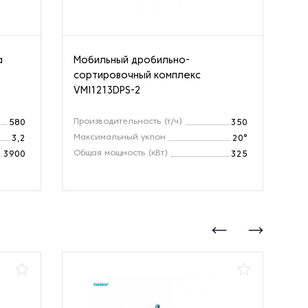
а
Мобильный дробильно-
Др
сортировочный комплекс
ко
VMI1213DPS-2
Производительность (т/ч)
Пр
580
350
Максимальный уклон
Об
3,2
20°
Общая мощность (кВт)
Ра
3900
325
(м