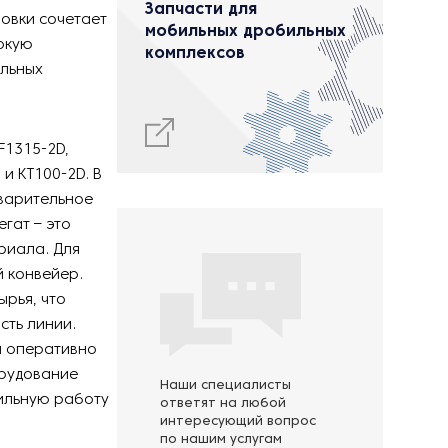
Запчасти для
овки сочетает
мобильных дробильных
окую
комплексов
ельных
F1315-2D,
 и KT100-2D. В
дварительное
гат – это
риала. Для
 конвейер.
ырья, что
сть линии.
я оперативно
орудование
Наши специалисты
бильную работу
ответят на любой
интересующий вопрос
по нашим услугам