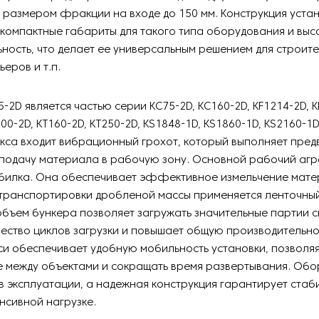
размером фракции на входе до 150 мм. Конструкция устан
компактные габариты для такого типа оборудования и выс
ность, что делает ее универсальным решением для строит
еров и т.п.
-2D является частью серии KC75-2D, KC160-2D, KF1214-2D, K
00-2D, KT160-2D, KT250-2D, KS1848-1D, KS1860-1D, KS2160-1D
кса входит вибрационный грохот, который выполняет пре
подачу материала в рабочую зону. Основной рабочий агре
билка. Она обеспечивает эффективное измельчение мате
транспортировки дробленой массы применяется ленточный
бъем бункера позволяет загружать значительные партии с
ество циклов загрузки и повышает общую производительно
и обеспечивает удобную мобильность установки, позволя
е между объектами и сокращать время развертывания. Об
в эксплуатации, а надежная конструкция гарантирует ста
нсивной нагрузке.