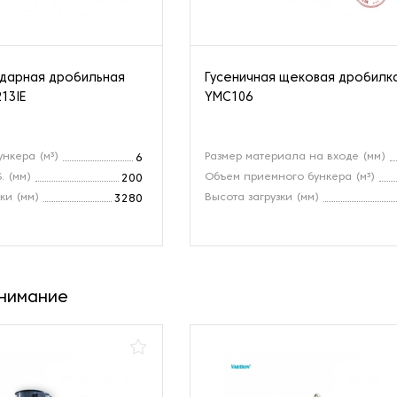
ударная дробильная
Гусеничная щековая дробилк
13IE
YMC106
ункера (м³)
Размер материала на входе (мм)
6
. (мм)
Объем приемного бункера (м³)
200
ки (мм)
Высота загрузки (мм)
3280
внимание