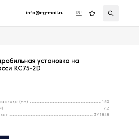
RU
info@eg-mail.ru
дробильная установка на
асси KC75-2D
а входе (мм)
150
³)
7.2
охот
3Y1848