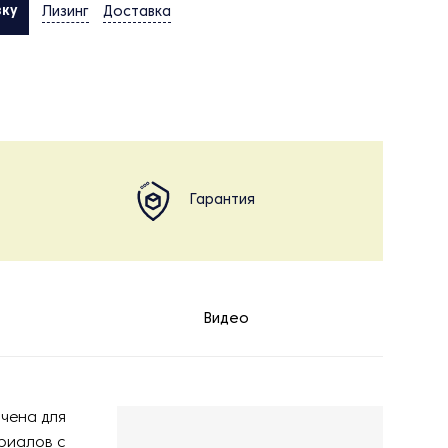
вку
Лизинг
Доставка
Гарантия
Видео
чена для
риалов с