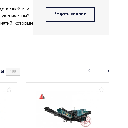
дстве щебня и
Задать вопрос
, увеличенный
иятий, которым
сы
155