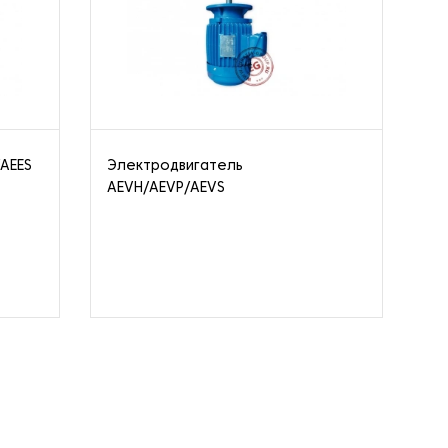
/AEES
Электродвигатель
Од
AEVH/AEVP/AEVS