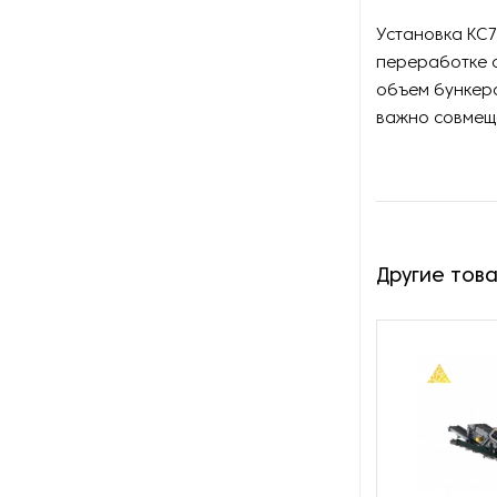
Установка KC7
Сортировочное
оборудование для горной
переработке 
промышленности
объем бункер
важно совмеща
Сушилки для руды
Сушильное оборудование
для нерудных материалов
Установки десорбции и
Другие тов
электролиза