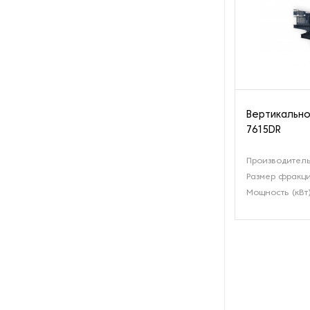
Вертикально
7615DR
Производитель
Размер фракци
Мощность (кВт