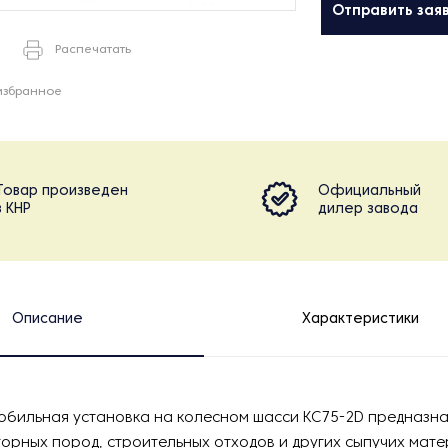
Отправить зая
Распечатать
избранное
Товар произведен
Официальный
в КНР
дилер завода
Описание
Характеристики
обильная установка на колесном шасси KC75-2D предназна
орных пород, строительных отходов и других сыпучих мате