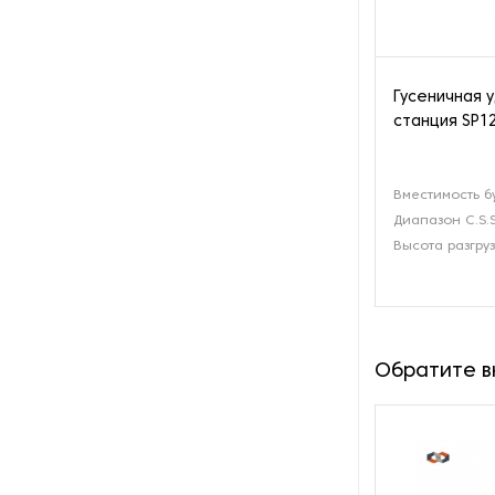
Гусеничная 
станция SP12
Вместимость б
Диапазон C.S.S
Высота разгруз
Обратите 