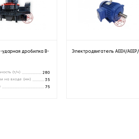
-ударная дробилка B-
Электродвигатель AEEH/AEEP
ность (т/ч)
280
и на входе (мм)
35
)
75