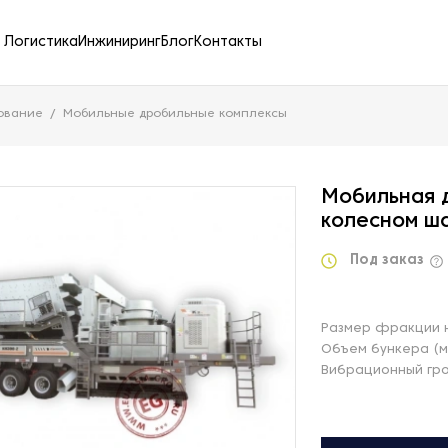
Логистика
Инжиниринг
Блог
Контакты
ование
Мобильные дробильные комплексы
Мобильная 
колесном ш
Под заказ
Размер фракции н
Объем бункера (м
Вибрационный гр