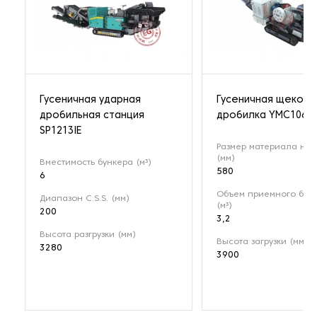
Гусеничная ударная
Гусеничная щекова
дробильная станция
дробилка YMC106
SP1213IE
Размер материала на 
(мм)
Вместимость бункера (м³)
580
6
Объем приемного бун
Диапазон C.S.S. (мм)
(м³)
200
3,2
Высота разгрузки (мм)
Высота загрузки (мм)
3280
3900