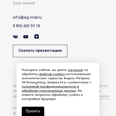
База знаний
info@eg-mail.ru
8 800 600 59 18
Скачать презентацию
Пользуясь сайтом, вы даете
согласие
на
обработку
файлов cookies
использование
аналитических сервисов Яндекс Метрика,
VK.Retargeting, Битрикс24 в соответствии с
Продолжая использовать наш сайт, вы даете согласие на
политикой конфиденциальности и
обработки персональных данных
. Вы
обработку файлов Cookies и других пользовательских
можете запретить обработку cookies в
данных, в соответствии с
Политикой конфиденциальности
.
настройках браузера.
Разработка сайта —
студия Z-Labs
Принять
© 2026 – Eurasia Group. Все права защищены