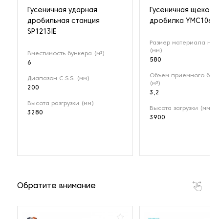
Гусеничная ударная
Гусеничная щекова
дробильная станция
дробилка YMC106
SP1213IE
Размер материала на 
(мм)
Вместимость бункера (м³)
580
6
Объем приемного бун
Диапазон C.S.S. (мм)
(м³)
200
3,2
Высота разгрузки (мм)
Высота загрузки (мм)
3280
3900
Обратите внимание