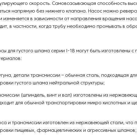
гулирующего скорость. Самовсасывающая способность высо
ться напрямую без нижнего клапана. Насос можно реверс
и изменяется в зависимости от направления вращения насо
ит, в частности, когда трубу необходимо промывать в об
сы для густого шлама серии I-1B могут быть изготовлены с
териалов:
угуна, детали трансмиссии – обычная сталь, подходящая дл
ровки густого шлама нейтральной структуры;
смиссии (шпиндель, винт и вал) изготовлены из нержавеющ
дходит для обычной транспортировки микро кислотных и щ
оса и трансмиссии изготовлен из нержавеющей стали, что 
ровки пищевых, фармацевтических и агрессивных шламов;