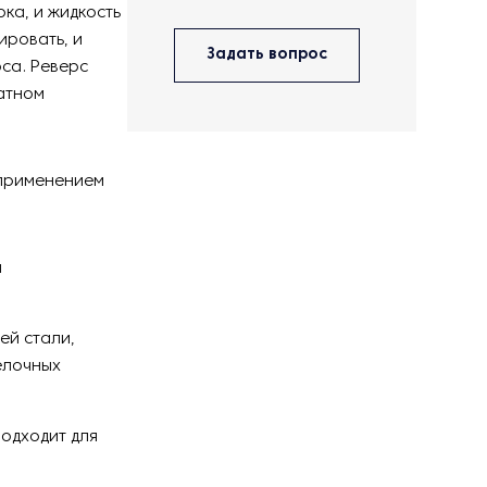
ка, и жидкость
ировать, и
Задать вопрос
са. Реверс
ратном
 применением
я
ей стали,
елочных
подходит для