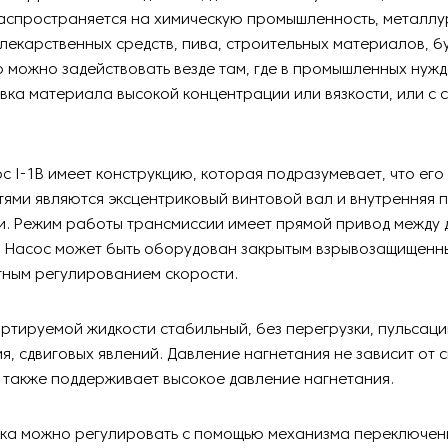
аспространяется на химическую промышленность, металлу
лекарственных средств, пива, строительных материалов, б
его можно задействовать везде там, где в промышленных нуж
ка материала высокой концентрации или вязкости, или с
с I-1B имеет конструкцию, которая подразумевает, что ег
ями являются эксцентриковый винтовой вал и внутренняя 
и. Режим работы трансмиссии имеет прямой привод между 
. Насос может быть оборудован закрытым взрывозащищенны
тным регулированием скорости.
ртируемой жидкости стабильный, без перегрузки, пульсаци
, сдвиговых явлений. Давление нагнетания не зависит от с
 также поддерживает высокое давление нагнетания.
ока можно регулировать с помощью механизма переключен