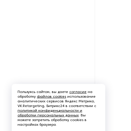
Щеточно-шлифовальные
станки
Электродвигатели
Пользуясь сайтом, вы даете
согласие
на
обработку
файлов cookies
использование
аналитических сервисов Яндекс Метрика,
VK.Retargeting, Битрикс24 в соответствии с
политикой конфиденциальности и
обработки персональных данных
. Вы
можете запретить обработку cookies в
настройках браузера.