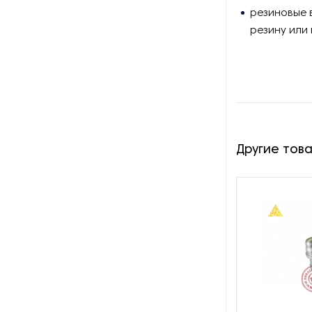
производства азота
резиновые 
резину или
Оборудование для
производства свечей
Оборудование для
производства фурнитуры
Оборудование для растяжки
рыболовной сети
Другие тов
Оборудование производства
восковых карандашей
Осушители и увлажнители
Охлаждающие конвейеры
Парогенераторы