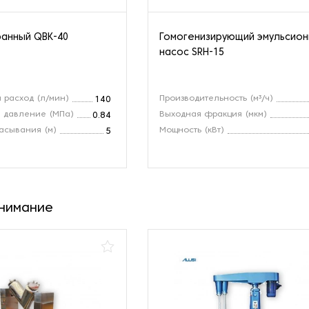
анный QBK-40
Гомогенизирующий эмульсио
насос SRH-15
 расход (л/мин)
Производительность (м³/ч)
140
 давление (МПа)
Выходная фракция (мкм)
0.84
асывания (м)
Мощность (кВт)
5
внимание