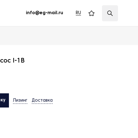
RU
info@eg-mail.ru
сос I-1B
вку
Лизинг
Доставка