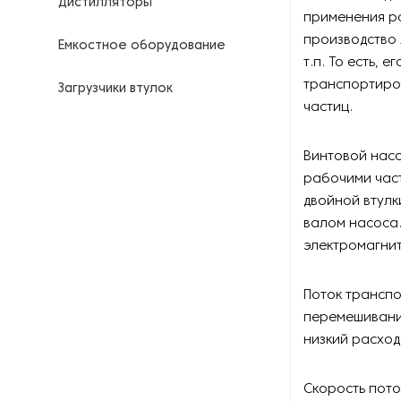
Дистилляторы
применения р
производство 
Емкостное оборудование
т.п. То есть, 
транспортиров
Загрузчики втулок
частиц.
Калориферы
Винтовой насо
Компрессоры для
рабочими част
нефтегазовой
двойной втулк
промышленности
валом насоса
электромагни
Контрольно-измерительные
приборы
Поток транспо
Нагреватели для бочек и
перемешивания
контейнеров
низкий расход
Насосы
Скорость пот