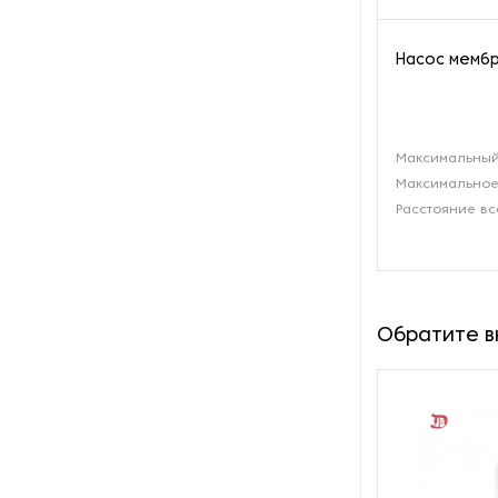
Пароочистители
Насос мембр
Пищевые и технологические
смесители
Пластинчатые
Максимальный
теплообменники
Максимальное
Расстояние вс
Порошковые питатели
Промышленные
отопительные котлы
Обратите 
Промышленные пылесосы
Растариватели
Резервуары для хранения
газа