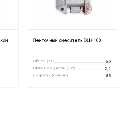
ским
Ленточный смеситель DLH-100
Од
ми
Объем (л)
50
Общая мощность (кВт)
2,2
Скорость (об/мин)
58