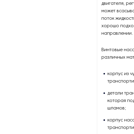
Оборудование для
двигателя, ре
восстановления щеток
может всасыва
поток жидкост
Оборудование для намотки
хорошо подход
веревки
направлении.
Оборудование для намотки
лески
Винтовые насо
различных ма
Оборудование для
обслуживания конвейеров
корпус из ч
транспорти
Оборудование для
перемотки рулонных
материалов
детали тран
которая по
Оборудование для
шламов;
перфорации конвейерной
ленты
корпус нас
транспорти
Оборудование для