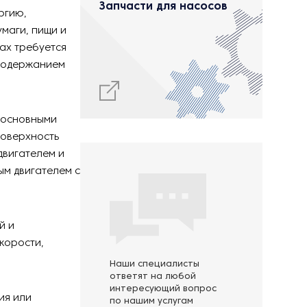
Запчасти для насосов
ргию,
умаги, пищи и
дах требуется
 содержанием
о основными
поверхность
двигателем и
м двигателем с
й и
корости,
Наши специалисты
ответят на любой
интересующий вопрос
ия или
по нашим услугам