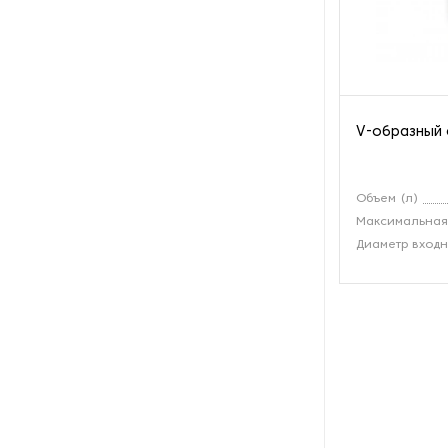
Рефрижераторные
контейнеры
Системы оснежения
V-образный 
Стабилизаторы напряжения
Теплогенераторы
Объем (л)
Максимальная 
Термостаты
Диаметр входн
Ультразвуковые ванны
Фильтры расплава
Чиллеры
Шкафы управления