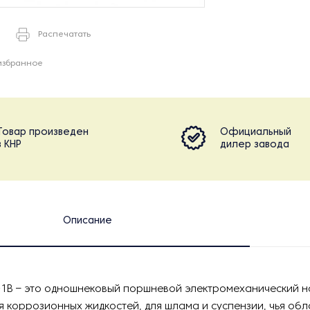
Распечатать
избранное
Товар произведен
Официальный
в КНР
дилер завода
Описание
-1B – это одношнековый поршневой электромеханический 
я коррозионных жидкостей, для шлама и суспензии, чья обл