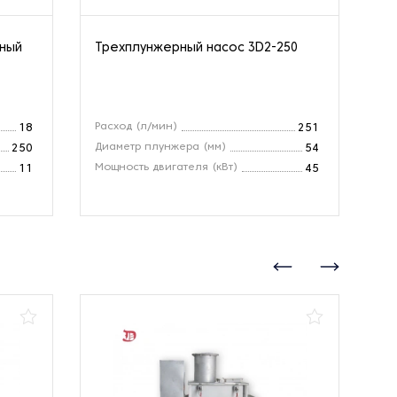
нный
Трехплунжерный насос 3D2-250
Ва
10
Расход (л/мин)
Вх
18
251
Диаметр плунжера (мм)
Ра
250
54
Мощность двигателя (кВт)
Об
11
45