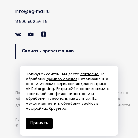
info@eg-mail.ru
8 800 600 59 18
Скачать презентацию
Пользуясь сайтом, вы даете
согласие
на
обработку
файлов cookies
использование
аналитических сервисов Яндекс Метрика,
VK.Retargeting, Битрикс24 в соответствии с
Продолжая использовать наш сайт, вы даете согласие на
политикой конфиденциальности и
обработки персональных данных
. Вы
обработку файлов Cookies и других пользовательских
можете запретить обработку cookies в
данных, в соответствии с
Политикой конфиденциальности
.
настройках браузера.
Разработка сайта —
студия Z-Labs
Принять
© 2026 – Eurasia Group. Все права защищены